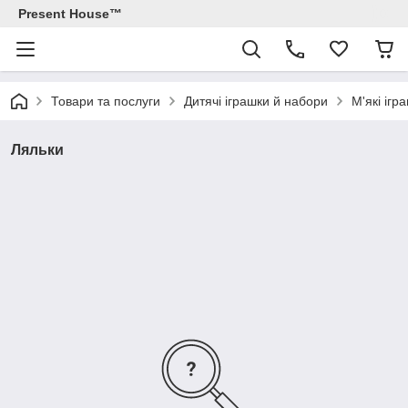
Present House™
Товари та послуги
Дитячі іграшки й набори
М'які ігр
Ляльки