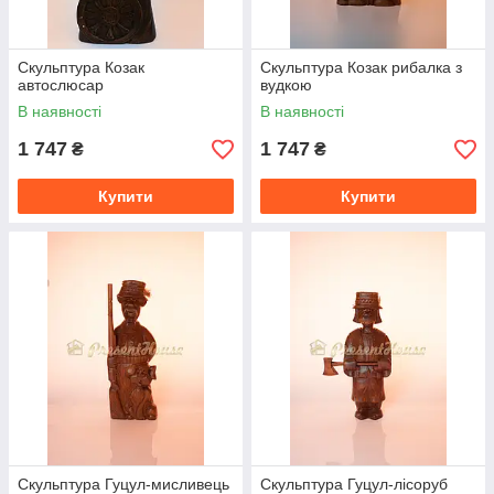
Скульптура Козак
Скульптура Козак рибалка з
автослюсар
вудкою
В наявності
В наявності
1 747
1 747
₴
₴
Купити
Купити
Скульптура Гуцул-мисливець
Скульптура Гуцул-лісоруб