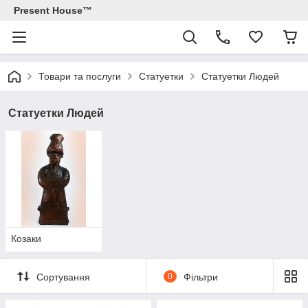
Present House™
Товари та послуги
Статуетки
Статуетки Людей
Статуетки Людей
Козаки
Сортування
0
Фільтри