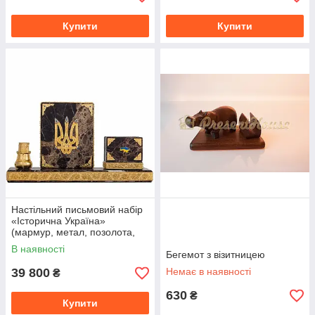
Купити
Купити
Настільний письмовий набір
«Історична Україна»
(мармур, метал, позолота,
емалі, каміння)
В наявності
Бегемот з візитницею
39 800
Немає в наявності
₴
630
₴
Купити