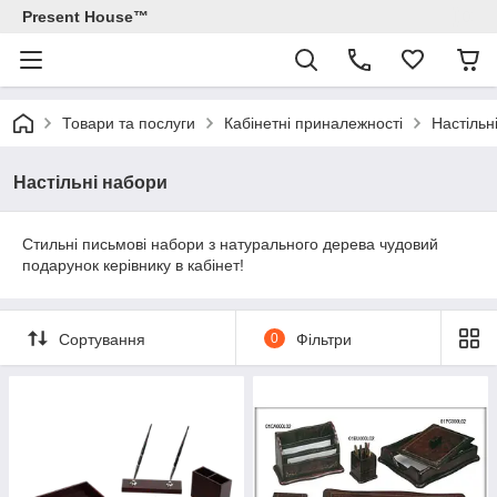
Present House™
Товари та послуги
Кабінетні приналежності
Настільн
Настільні набори
Стильні письмові набори з натурального дерева чудовий
подарунок керівнику в кабінет!
Сортування
0
Фільтри