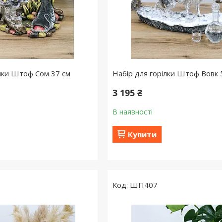
ілки Штоф Сом 37 см
Набір для горілки Штоф Вовк 
3 195 ₴
В наявності
Купити
ШП407