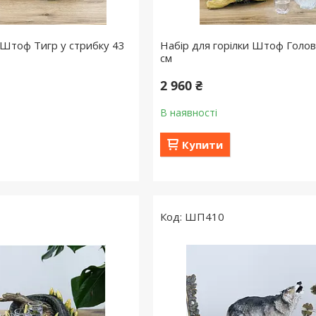
і Штоф Тигр у стрибку 43
Набір для горілки Штоф Голов
см
2 960 ₴
В наявності
Купити
ШП410