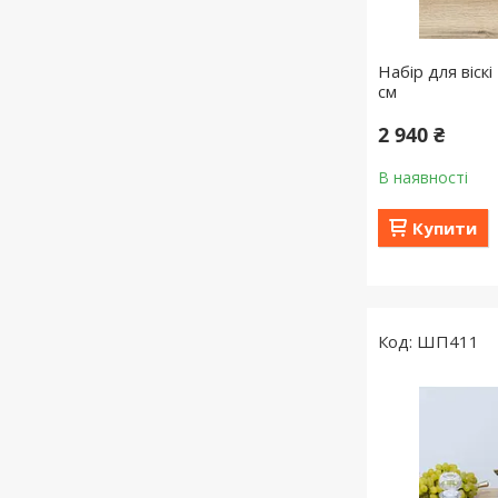
Набір для віск
см
2 940 ₴
В наявності
Купити
ШП411