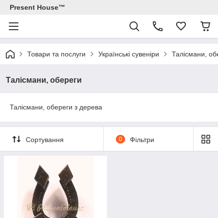
Present House™
Товари та послуги
Українські сувеніри
Талісмани, об
Талісмани, обереги
Талісмани, обереги з дерева
Сортування
0
Фільтри