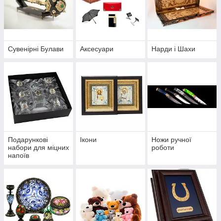
Сувенірні Булави
Аксесуари
Нарди і Шахи
Подарункові
Ікони
Ножи ручної
набори для міцних
роботи
напоїв