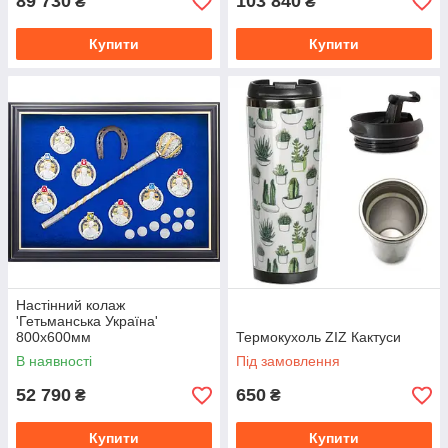
89 730
103 840
₴
₴
Купити
Купити
Настінний колаж
'Гетьманська Україна'
800x600мм
Термокухоль ZIZ Кактуси
В наявності
Під замовлення
52 790
650
₴
₴
Купити
Купити