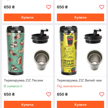
650
650
₴
₴
Купити
Купити
Термокружка ZIZ Песики
Термокружка ZIZ Випий чаю
В наявності
Під замовлення
650
650
₴
₴
Купити
Купити