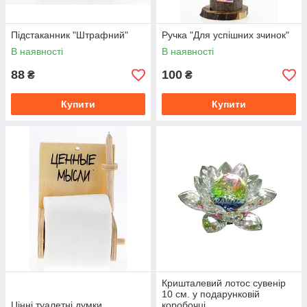
Підстаканник "Штрафний"
Ручка "Для успішних зчинок"
В наявності
В наявності
88
100
₴
₴
Купити
Купити
Кришталевий лотос сувенір
10 см. у подарунковій
Цінні туалетні думки
коробочці