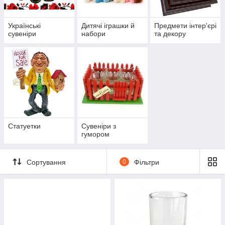
Українські
Дитячі іграшки й
Предмети інтер'єрі
сувеніри
набори
та декору
Статуетки
Сувеніри з
гумором
Сортування
0
Фільтри