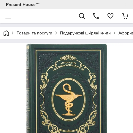
Present House™
Товари та послуги
Подарункові шкіряні книги
Афориз