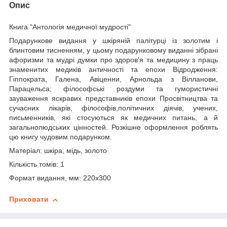
Опис
Книга "Антологія медичної мудрості"
Подарункове видання у шкіряній палітурці із золотим і
блинтовим тисненням, у цьому подарунковому виданні зібрані
афоризми та мудрі думки про здоров'я та медицину з праць
знаменитих медиків античності та епохи Відродження:
Гіппократа, Галена, Авіценни, Арнольда з Вілланови,
Парацельса; філософські роздуми та гумористичні
зауваження яскравих представників епохи Просвітництва та
сучасних лікарів, філософів,
політичних діячів, учених,
письменників, які стосуються як медичних питань, а й
загальнолюдських цінностей. Розкішне оформлення роблять
цю книгу чудовим подарунком.
Матеріал:
шкіра, мідь, золото
Кількість томів:
1
Формат видання, мм:
220х300
Приховати