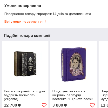
Умови повернення
Повернення товару впродовж 14 днів за домовленістю
Всі умови повернення
Подібні товари компанії
Книга в шкіряній палітурці
Подарункова книга в
Пода
Мудрість тисячоліть
шкіряній палітурці
шкір
(Argento)
Костенко Л. Триста поезій
мудр
Формат 120x168мм
12 700
3 800
11 
₴
₴