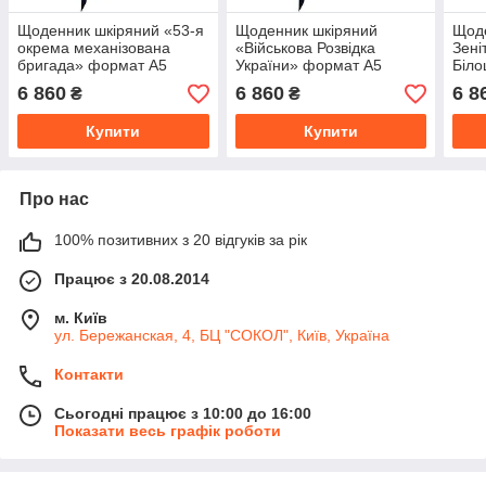
Щоденник шкіряний «53-я
Щоденник шкіряний
Щоде
окрема механізована
«Військова Розвідка
Зені
бригада» формат А5
України» формат А5
Біло
бойові бригади в
бойові бригади в
форм
6 860
6 860
6 8
₴
₴
асортименті
асортименті
в ас
Купити
Купити
Про нас
100% позитивних з 20 відгуків за рік
Працює з 20.08.2014
м. Київ
ул. Бережанская, 4, БЦ "СОКОЛ", Київ, Україна
Контакти
Сьогодні працює з 10:00 до 16:00
Показати весь графік роботи