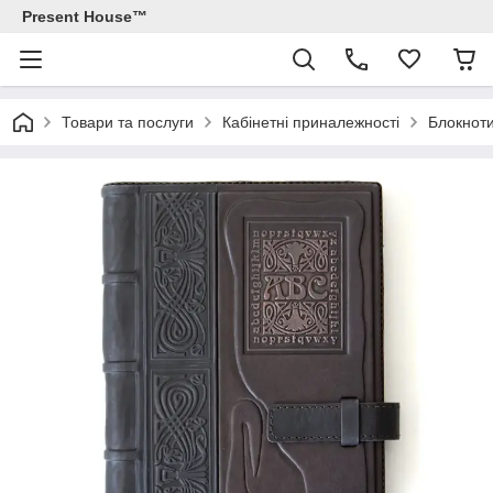
Present House™
Товари та послуги
Кабінетні приналежності
Блокноти