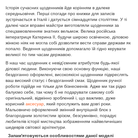
Історія сучасних щоденників йде корінням в далеке
середньовіччя. Перші спогади про книжки для записів
зустрічається в Італії і датується сімнадцятим століттям. У ті
далекі часи вправні майстри виготовляли щоденники за
спецзамовленням знатних вельмож. Велика російська
імператриця Катерина II, будучи широко освіченою, діловою
жінкою ніяк не могла собі дозволити вести справи держави як
попало. Ведення щоденників допомагало їй гідно керувати
великої по тим часам державою.
В наш час щоденник є невід'ємним атрибутом будь-якої
ділової людини. Виконуючи свою основну функцію, наші
бездоганно оформлені, високоякісні щоденники підкреслять
ваш високий статус і бездоганний смак. Щоденник ручної
роботи підійде не тільки для бізнесменів. Адже ми так рідко
балуємо себе, так чому б не подарувати самому собі
оригінальний, відмінно зроблений і, що важливо, дуже
корисний
аксесуар
, який прослужить вам довгі роки.
Мальовничо оформлений змінний внутрішній блок з
благородним золотистим зрізом, безсумнівно, порадує
любителів історії мистецтва зображенням найвеличніших
шедеврів світової архітектури.
Запам'ятовуються особливостями даної моделі