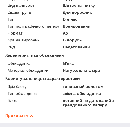
Вид палітурки
Шитво на нитку
Вікова група
Для дорослих
Тип
В лінію
Тип поліграфічного паперу
Крейдований
Формат
A5
Країна виробник
Білорусь
Вид
Недатований
Характеристики обкладинки
Обкладинка
М'яка
Матеріал обкладинки
Натуральна шкіра
Користувальницькі характеристики
Зріз блоку:
тонований золотом
Тип обкладинки:
знімна обкладинка
Блок:
вставний не датований з
крейдованого паперу
Приховати