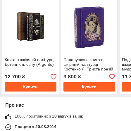
Книга в шкіряній палітурці
Подарункова книга в
Пода
Дотепність світу (Argento)
шкіряній палітурці
шкір
Костенко Л. Триста поезій
мудр
Формат 120x168мм
12 700
3 800
11 
₴
₴
Купити
Купити
Про нас
100% позитивних з 20 відгуків за рік
Працює з 20.08.2014