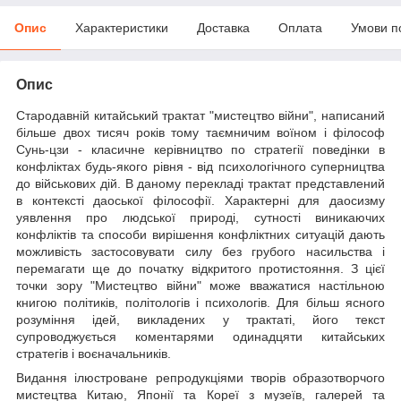
Опис
Характеристики
Доставка
Оплата
Умови п
Опис
Стародавній китайський трактат "мистецтво війни", написаний
більше двох тисяч років тому таємничим воїном і філософ
Сунь-цзи - класичне керівництво по стратегії поведінки в
конфліктах будь-якого рівня - від психологічного суперництва
до військових дій. В даному перекладі трактат представлений
в контексті даоської філософії. Характерні для даосизму
уявлення про людської природі, сутності виникаючих
конфліктів та способи вирішення конфліктних ситуацій дають
можливість застосовувати силу без грубого насильства і
перемагати ще до початку відкритого протистояння. З цієї
точки зору "Мистецтво війни" може вважатися настільною
книгою політиків, політологів і психологів. Для більш ясного
розуміння ідей, викладених у трактаті, його текст
супроводжується коментарями одинадцяти китайських
стратегів і воєначальників.
Видання ілюстроване репродукціями творів образотворчого
мистецтва Китаю, Японії та Кореї з музеїв, галерей та