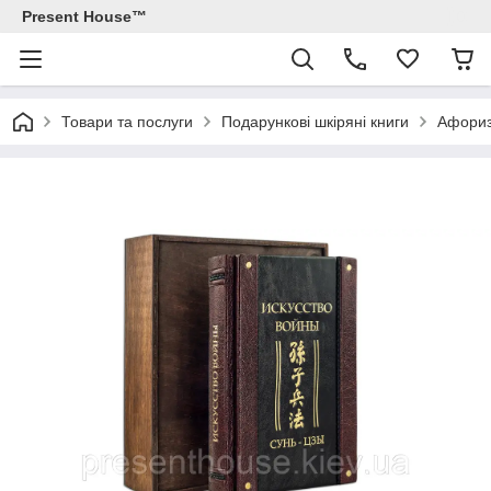
Present House™
Товари та послуги
Подарункові шкіряні книги
Афориз