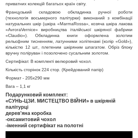
приватних колекцій багатьох країн світу.
Французький складовою обкладинка ручної роботи
(технологія восьмерного палітурки) виконаний з комбінації
натуральних шкір (шкіра «MarmaRossa», козяча шкіра лакова
«AvroraVernice» виробництва італійської шкіряної фабрики
«Claudio»). Обкладинка книги оформлена золотим
рельєфним тисненням, латунними холітенамі (колір «Gold»),
кількістю 12 шт., плетеним шкіряним шпагатом. Обріз блоку
вручну поліруван і позолочено сусальним золотом.
Сертифікат. В комплекті велюровий чохол.
Кількість сторінок 224 стор. (Крейдований папір)
Формат - 205х290 мм
Вага – 1,1 кг
Подарунковий комплект:
«СУНЬ-ЦЗИ. МИСТЕЦТВО ВІЙНИ» в шкіряній
палітурці
дерев'яна коробка
-оксамитовий чохол
-іменний сертифікат на полотні