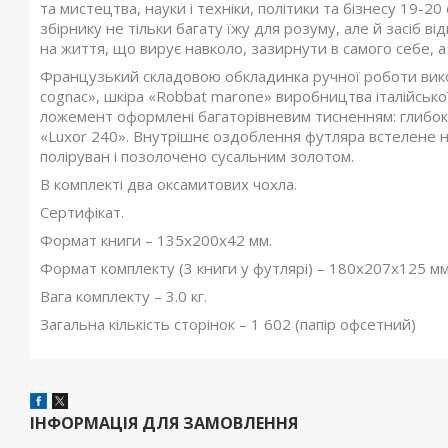
та мистецтва, науки і техніки, політики та бізнесу 19-
збірнику не тільки багату їжу для розуму, але й засіб 
на життя, що вирує навколо, зазирнути в самого себе, а
Французький складовою обкладинка ручної роботи викон
cognac», шкіра «Robbat marone» виробництва італійської
ложемент оформлені багаторівневим тисненням: глибок
«Luxor 240». Внутрішнє оздоблення футляра встелене н
поліруван і позолочено сусальним золотом.
В комплекті два оксамитових чохла.
Сертифікат.
Формат книги – 135х200х42 мм.
Формат комплекту (3 книги у футлярі) – 180х207х125 мм
Вага комплекту – 3.0 кг.
Загальна кількість сторінок – 1 602 (папір офсетний)
ІНФОРМАЦІЯ ДЛЯ ЗАМОВЛЕННЯ