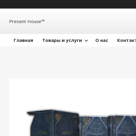
Present House™
Главная
Товары и услуги
О нас
Контак