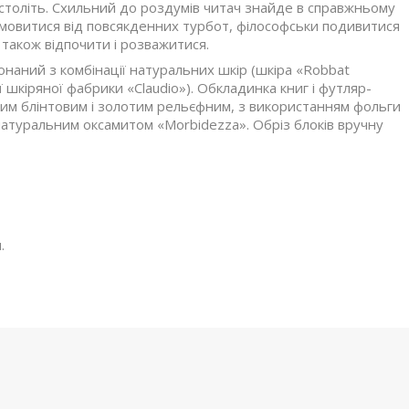
20 століть. Схильний до роздумів читач знайде в справжньому
відмовитися від повсякденних турбот, філософськи подивитися
 також відпочити і розважитися.
аний з комбінації натуральних шкір (шкіра «Robbat
 шкіряної фабрики «Claudio»). Обкладинка книг і футляр-
им блінтовим і золотим рельєфним, з використанням фольги
атуральним оксамитом «Morbidezza». Обріз блоків вручну
.