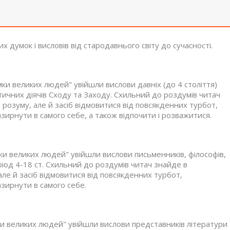
 думок і висловів від стародавнього світу до сучасності.
ки великих людей" увійшли вислови давніх (до 4 століття)
ітичних діячів Сходу та Заходу. Схильний до роздумів читач
 розуму, але й засіб відмовитися від повсякденних турбот,
зирнути в самого себе, а також відпочити і розважитися.
ки великих людей" увійшли вислови письменників, філософів,
ріод 4-18 ст. Схильний до роздумів читач знайде в
але й засіб відмовитися від повсякденних турбот,
зирнути в самого себе.
ки великих людей" увійшли вислови представників літератури