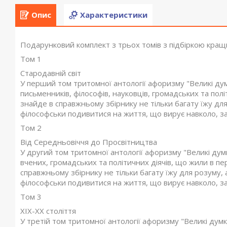
Опис
Характеристики
Подарунковий комплект з трьох томів з підбіркою кращих
Том 1
Стародавній світ
У перший том тритомної антології афоризму "Великі дум
письменників, філософів, науковців, громадських та пол
знайде в справжньому збірнику не тільки багату їжу для
філософськи подивитися на життя, що вирує навколо, за
Том 2
Від Середньовіччя до Просвітництва
У другий том тритомної антології афоризму "Великі дум
вчених, громадських та політичних діячів, що жили в пе
справжньому збірнику не тільки багату їжу для розуму, 
філософськи подивитися на життя, що вирує навколо, за
Том 3
XIX-XX століття
У третій том тритомної антології афоризму "Великі дум