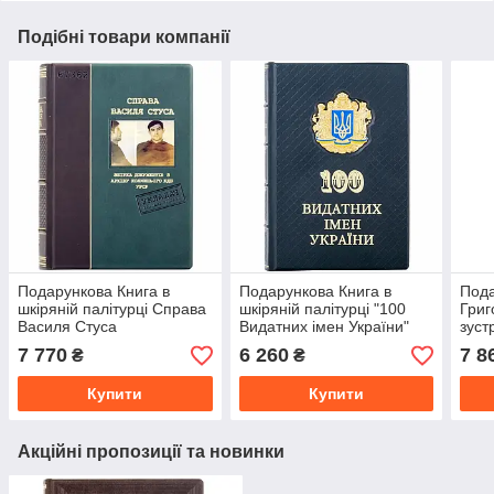
Подібні товари компанії
Подарункова Книга в
Подарункова Книга в
Пода
шкіряній палітурці Справа
шкіряній палітурці "100
Григ
Василя Стуса
Видатних імен України"
зуст
палі
7 770
6 260
7 8
₴
₴
Купити
Купити
Акційні пропозиції та новинки