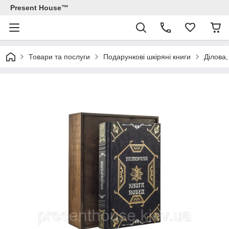
Present House™
Товари та послуги
Подарункові шкіряні книги
Ділова,