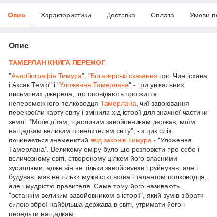
Опис
Характеристики
Доставка
Оплата
Умови п
Опис
ТАМЕРЛАН
КНИГА ПЕРЕМОГ
"
Автобіографія Тимура
", "
Богатирські сказання
про Чингісхана
і Аксак Темір" і "
Уложення Тамерлана
" - три унікальних
письмових джерела, що оповідають про життя
непереможного полководця
Тамерлана
, чиї завоювання
перекроїли карту світу і змінили хід історії для значної частини
землі. "Моїм дітям, щасливим завойовникам держав, моїм
нащадкам великим повелителям світу", - з цих слів
починається знаменитий
звід законів Тимура
- "Уложення
Тамерлана". Великому еміру було що розповісти про себе і
величезному світі, створеному цілком його власними
зусиллями, адже він не тільки завойовував і руйнував, але і
будував; мав не тільки мужністю воїна і талантом полководця,
але і мудрістю правителя. Саме тому його називають
"останнім великим завойовником в історії", який зумів зібрати
силою зброї найбільша держава в світі, утримати його і
передати нащадкам.