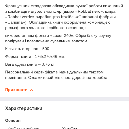
Французький складовою обкладинка ручної роботи виконаний
з комбінації натуральних шкір (шкіра «Robbat nero», шкіра
«Robbat verde» виробництва італійської шкіряної фабрики
«Carisma»). Обкладинка книги оформлена комбінацією
рельєфного золотого і срібного тиснення, з
використанням фольги «Luxor 240». Обріз блоку вручну
поліруван і позолочено сусальним золотом.
Кількість сторінок – 500.
Формат книги - 176х270х46 мм.
Вага однієї книги – 0,76 кг
Персональний сертифікат з індивідуальним текстом
привітання. Оксамитовий мішечок. Дерев'яна коробка.
Приховати
Характеристики
Основні
Країна виробник
Україна