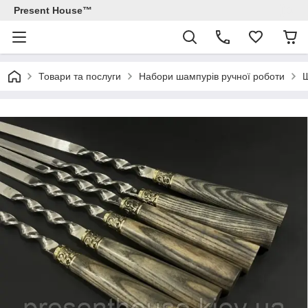
Present House™
Товари та послуги
Набори шампурів ручної роботи
Ш