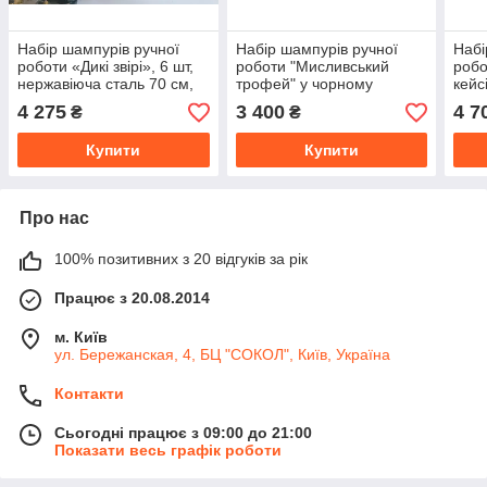
Набір шампурів ручної
Набір шампурів ручної
Набі
роботи «Дикі звірі», 6 шт,
роботи "Мисливський
робо
нержавіюча сталь 70 см,
трофей" у чорному
кейс
рукояті з бронзи, шкіряний
шкіряному сагайдаку, 6шт
дер
4 275
3 400
4 7
₴
₴
сагайдак
Купити
Купити
Про нас
100% позитивних з 20 відгуків за рік
Працює з 20.08.2014
м. Київ
ул. Бережанская, 4, БЦ "СОКОЛ", Київ, Україна
Контакти
Сьогодні працює з 09:00 до 21:00
Показати весь графік роботи