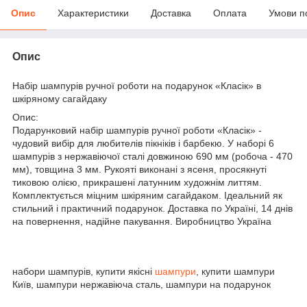
Опис
Характеристики
Доставка
Оплата
Умови п
Опис
Набір шампурів ручної роботи на подарунок «Класік» в
шкіряному сагайдаку
Опис:
Подарунковий набір шампурів ручної роботи «Класік» -
чудовий вибір для любителів пікніків і барбекю. У наборі 6
шампурів з нержавіючої сталі довжиною 690 мм (робоча - 470
мм), товщина 3 мм. Рукояті виконані з ясеня, просякнуті
тиковою олією, прикрашені латунним художнім литтям.
Комплектується міцним шкіряним сагайдаком. Ідеальний як
стильний і практичний подарунок. Доставка по Україні, 14 днів
на повернення, надійне пакування. Виробництво Україна
набори шампурів, купити якісні
шампури
, купити шампури
Київ, шампури нержавіюча сталь, шампури на подарунок