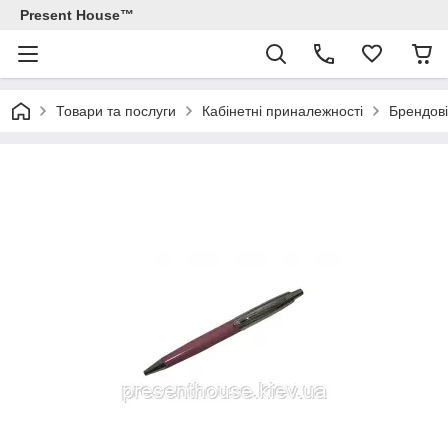
Present House™
Товари та послуги
Кабінетні приналежності
Брендові