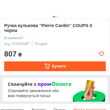
Ручка кулькова "Pierre Cardin" COUPS II
чорна
В наявності
Код: PC5905BP
Роздріб
807
₴
Купити
арактеристики
Доставка
Оплата
Умови повернення