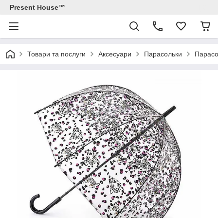
Present House™
Товари та послуги
Аксесуари
Парасольки
Парасо