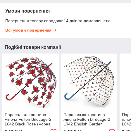
Умови повернення
Повернення товару впродовж 14 днів за домовленістю
Всі умови повернення
Подібні товари компанії
Парасолька-тростина
Парасолька-тростина
Пара
жіноча Fulton Birdcage-2
жіноча Fulton Birdcage-2
жіно
L042 Black Rose (Чорна
L042 English Garden
L04
троянда) Механіка
(Англійський сад)
(Кап