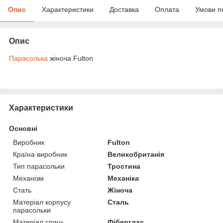
Опис
Характеристики
Доставка
Оплата
Умови п
Опис
Парасолька
жіноча Fulton
Характеристики
Основні
Виробник
Fulton
Країна виробник
Великобританія
Тип парасольки
Тростина
Механізм
Механіка
Стать
Жіноча
Матеріал корпусу
Сталь
парасольки
Матеріал спиць
Фіберглас