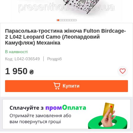
Парасолька-тростина жіноча Fulton Birdcage-
2 L042 Leopard Camo (Леопардовий
Камуфляж) Механіка
В наявності
Код: L042-036549
Роздріб
1 950
₴
Купити