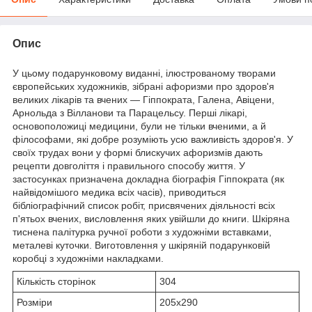
Опис
У цьому подарунковому виданні, ілюстрованому творами
європейських художників, зібрані афоризми про здоров'я
великих лікарів та вчених — Гіппократа, Галена, Авіцени,
Арнольда з Вілланови та Парацельсу. Перші лікарі,
основоположиці медицини, були не тільки вченими, а й
філософами, які добре розуміють усю важливість здоров'я. У
своїх трудах вони у формі блискучих афоризмів дають
рецепти довголіття і правильного способу життя. У
застосунках призначена докладна біографія Гіппократа (як
найвідомішого медика всіх часів), приводиться
бібліографічний список робіт, присвячених діяльності всіх
п'ятьох вчених, висловлення яких увійшли до книги. Шкіряна
тиснена палітурка ручної роботи з художніми вставками,
металеві куточки. Виготовлення у шкіряній подарунковій
коробці з художніми накладками.
Кількість сторінок
304
Розміри
205x290