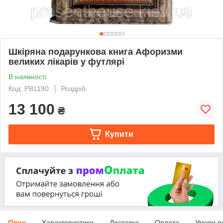
Шкіряна подарункова книга Афоризми
великих лікарів у футлярі
В наявності
Код: PB1190
Роздріб
13 100
₴
Купити
Опис
Характеристики
Доставка
Оплата
Умови п