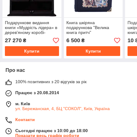
Подарункове видання
Книга шкіряна
Пода
книги «Мудрість лідера» в
подарункова "Велика
шкір
дерев'яному коробі-
книга притч"
книг
футлярі з фігурою лева
Wisk
27 270
6 500
10 
₴
₴
Купити
Купити
Про нас
100% позитивних з 20 відгуків за рік
Працює з 20.08.2014
м. Київ
ул. Бережанская, 4, БЦ "СОКОЛ", Київ, Україна
Контакти
Сьогодні працює з 10:00 до 18:00
Показати весь графік роботи