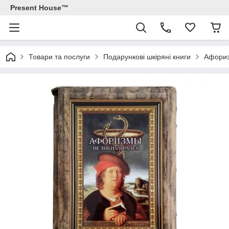
Present House™
Товари та послуги
Подарункові шкіряні книги
Афориз