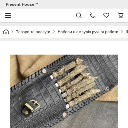
Present House™
Товари та послуги
Набори шампурів ручної роботи
Ш