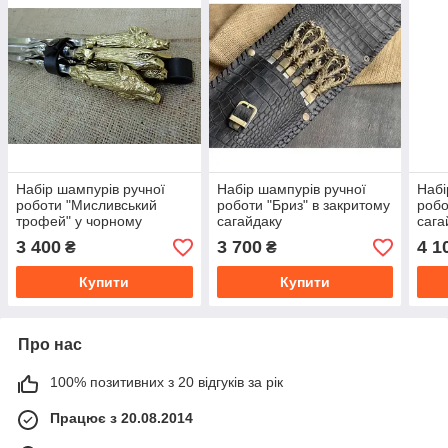
Набір шампурів ручної
Набір шампурів ручної
Набі
роботи "Мисливський
роботи "Бриз" в закритому
робо
трофей" у чорному
сагайдаку
сага
шкіряному сагайдаку, 6шт
3 400
3 700
4 1
₴
₴
Купити
Купити
Про нас
100% позитивних з 20 відгуків за рік
Працює з 20.08.2014