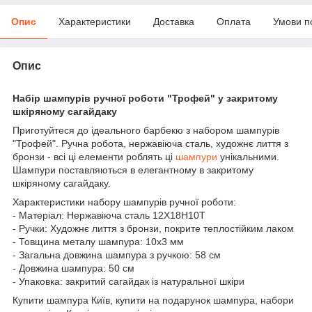
Опис
Характеристики
Доставка
Оплата
Умови п
Опис
Набір шампурів ручної роботи "Трофей" у закритому
шкіряному сагайдаку
Приготуйтеся до ідеального барбекю з набором шампурів
"Трофей". Ручна робота, нержавіюча сталь, художнє лиття з
бронзи - всі ці елементи роблять ці
шампури
унікальними.
Шампури поставляються в елегантному в закритому
шкіряному сагайдаку.
Характеристики набору шампурів ручної роботи:
- Матеріал: Нержавіюча сталь 12Х18Н10Т
- Ручки: Художнє лиття з бронзи, покрите теплостійким лаком
- Товщина металу шампура: 10х3 мм
- Загальна довжина шампура з ручкою: 58 см
- Довжина шампура: 50 см
- Упаковка: закритий сагайдак із натуральної шкіри
Купити шампура Київ, купити на подарунок шампура, набори