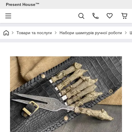
Present House™
Товари та послуги
Набори шампурів ручної роботи
Ш