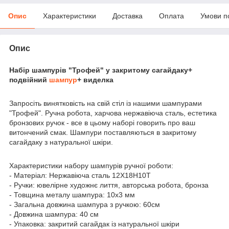
Опис
Характеристики
Доставка
Оплата
Умови п
Опис
Набір шампурів "Трофей" у закритому сагайдаку+
подвійний
шампур
+ виделка
Запросіть винятковість на свій стіл із нашими шампурами
"Трофей". Ручна робота, харчова нержавіюча сталь, естетика
бронзових ручок - все в цьому наборі говорить про ваш
витончений смак. Шампури поставляються в закритому
сагайдаку з натуральної шкіри.
Характеристики набору шампурів ручної роботи:
- Матеріал: Нержавіюча сталь 12Х18Н10Т
- Ручки: ювелірне художнє лиття, авторська робота, бронза
- Товщина металу шампура: 10х3 мм
- Загальна довжина шампура з ручкою: 60см
- Довжина шампура: 40 см
- Упаковка: закритий сагайдак із натуральної шкіри