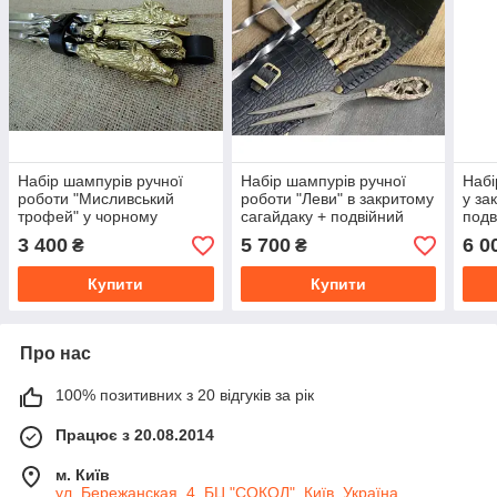
Набір шампурів ручної
Набір шампурів ручної
Набі
роботи "Мисливський
роботи "Леви" в закритому
у за
трофей" у чорному
сагайдаку + подвійний
подв
шкіряному сагайдаку, 6шт
шампур + виделка
3 400
5 700
6 0
₴
₴
Купити
Купити
Про нас
100% позитивних з 20 відгуків за рік
Працює з 20.08.2014
м. Київ
ул. Бережанская, 4, БЦ "СОКОЛ", Київ, Україна