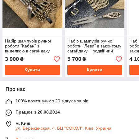
Набір шампурів ручної
Набір шампурів ручної
Набі
роботи "Кабан" з
роботи "Леви" в закритому
робо
виделкою в сагайдаку
сагайдаку + подвійний
закр
шампур + виделка
3 900
5 700
4 1
₴
₴
Купити
Купити
Про нас
100% позитивних з 20 відгуків за рік
Працює з 20.08.2014
м. Київ
ул. Бережанская, 4, БЦ "СОКОЛ", Київ, Україна