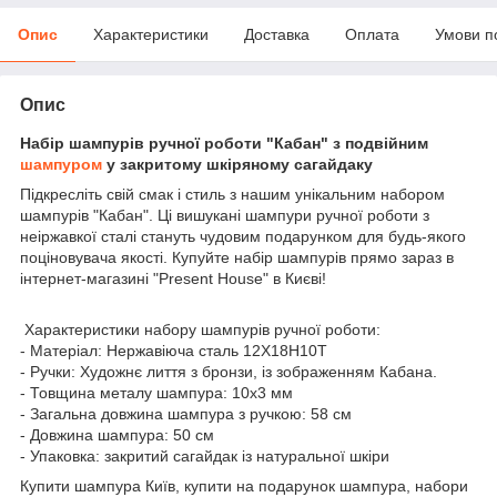
Опис
Характеристики
Доставка
Оплата
Умови п
Опис
Набір шампурів ручної роботи "Кабан" з подвійним
шампуром
у закритому шкіряному сагайдаку
Підкресліть свій смак і стиль з нашим унікальним набором
шампурів "Кабан". Ці вишукані шампури ручної роботи з
неіржавкої сталі стануть чудовим подарунком для будь-якого
поціновувача якості. Купуйте набір шампурів прямо зараз в
інтернет-магазині "Present House" в Києві!
Характеристики набору шампурів ручної роботи:
- Матеріал: Нержавіюча сталь 12Х18Н10Т
- Ручки: Художнє лиття з бронзи, із зображенням Кабана.
- Товщина металу шампура: 10х3 мм
- Загальна довжина шампура з ручкою: 58 см
- Довжина шампура: 50 см
- Упаковка: закритий сагайдак із натуральної шкіри
Купити шампура Київ, купити на подарунок шампура, набори