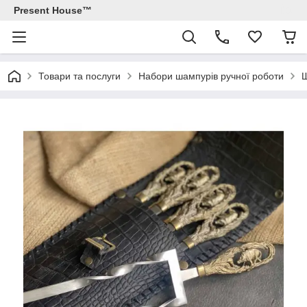
Present House™
Товари та послуги
Набори шампурів ручної роботи
Ш