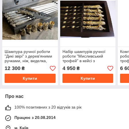
Шампура ручної роботи
Набір шампурів ручної
Комп
"Дикі звірі" з дерев'яними
роботи "Мисливський
робо
ручками, ніж, виделка,
трофей" в кейсі з
троф
чарки в кейсі з бука.
натурального дерева
манг
12 300
4 950
6 6
₴
₴
нату
Купити
Купити
Про нас
100% позитивних з 20 відгуків за рік
Працює з 20.08.2014
м. Київ