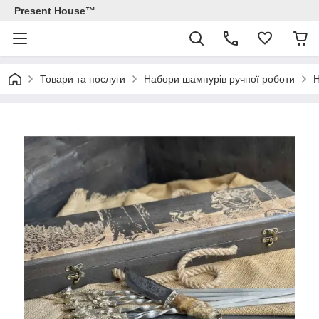
Present House™
Товари та послуги
Набори шампурів ручної роботи
Н