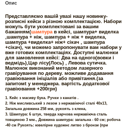
Опис
Представляємо вашій увазі нашу новинку-
розписні кейси з різною комплектацією. Набори
можуть бути укомплектовані за вашим
бажанням(
шампура
в кейсі, шампура+ виделка
,шампура + ніж, шампура + ніж + виделка,
шампура +виделка+ ніж+ сікач , шампура
+сікач), чи можемо запропонувати вам набори у
вже готових комплектаціях. Доступні малюнки
для замовлення кейсі: Два на одного(вовки і
ведмідь),Цар лісу(Лось) , Левова сутичка.
Малюнок виконаний методом лазерного
гравірування по дереву. можливе додавання
гравіювання ініціалів або привітання.(за
запитомt у менеджера. вартість додаткової
гравіювання +200грн)
1. Кейс з масиву бука. Ручки з канатів .
2. Ніж мисливський з лезом з нержавіючої сталі 40х13,
Загальна довжина 258 мм, рукоять з клена,
3.
Шампура: 6 штук, тверда харчова нержавіюча сталь
товщиною 3 мм., Довжина шампура: загальна - 60 см; робоча
-40 см Рукоять: ювелірне художнє литво з бронзи (при