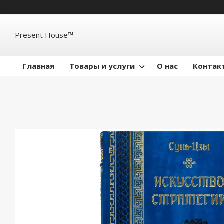
Present House™
Главная
Товары и услуги
О нас
Контак