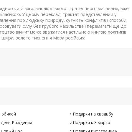
східного, а й загальнолюдського стратегічного мислення, вже
 класикою. У цьому перекладі трактат представлений у
явлення про людську природу, сутність конфліктів і способи
осовувати силу без грубого насильства і перемагати ще до
тецтво війни" може вважатися настільною книгою політиків,
л: шкіра, золоте тиснення Мова російська
 юбилей
Подарки на свадьбу
 День Рождения
Подарки к 8 марта
 Новый Год
Подарки иностранцам