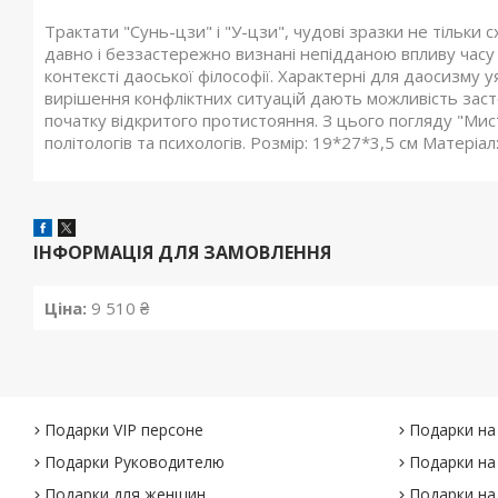
Трактати "Сунь-цзи" і "У-цзи", чудові зразки не тільки 
давно і беззастережно визнані непідданою впливу часу
контексті даоської філософії. Характерні для даосизму у
вирішення конфліктних ситуацій дають можливість заст
початку відкритого протистояння. З цього погляду "Мис
політологів та психологів. Розмір: 19*27*3,5 см Матеріа
ІНФОРМАЦІЯ ДЛЯ ЗАМОВЛЕННЯ
Ціна:
9 510 ₴
Подарки VIP персоне
Подарки на
Подарки Руководителю
Подарки на
Подарки для женщин
Подарки на