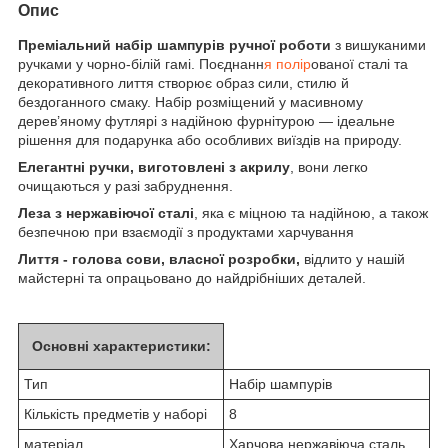
Опис
Преміальний набір шампурів ручної роботи
з вишуканими
ручками у чорно-білій гамі. Поєднанн
я полір
ованої сталі та
декоративного лиття створює образ сили, стилю й
бездоганного смаку. Набір розміщений у масивному
дерев’яному футлярі з надійною фурнітурою — ідеальне
рішення для подарунка або особливих виїздів на природу.
Елегантні ручки, виготовлені з акрилу
, вони легко
очищаються у разі забруднення.
Леза з нержавіючої сталі
, яка є міцною та надійною, а також
безпечною при взаємодії з продуктами харчування
Лиття - голова сови, власної розробки,
відлито у нашій
майстерні та опрацьовано до найдрібніших деталей.
Основні характеристики:
Тип
Набір шампурів
Кількість предметів у наборі
8
матеріал
Харчова нержавіюча сталь