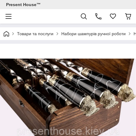
Present House™
Товари та послуги
Набори шампурів ручної роботи
Н