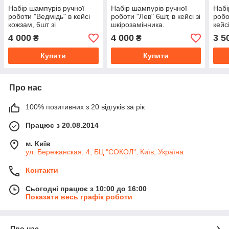
Набір шампурів ручної
Набір шампурів ручної
Набі
роботи "Ведмідь" в кейсі
роботи "Лев" 6шт, в кейсі зі
робо
кожзам, 6шт зі
шкірозамінника.
кейсі
шкірозамінника.
шкір
4 000
4 000
3 5
₴
₴
Купити
Купити
Про нас
100% позитивних з 20 відгуків за рік
Працює з 20.08.2014
м. Київ
ул. Бережанская, 4, БЦ "СОКОЛ", Київ, Україна
Контакти
Сьогодні працює з 10:00 до 16:00
Показати весь графік роботи
Про нас