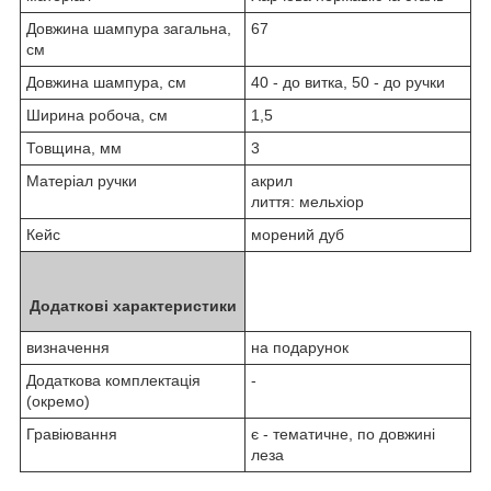
Довжина шампура загальна,
67
см
Довжина шампура, см
40 - до витка, 50 - до ручки
Ширина робоча, см
1,5
Товщина, мм
3
Матеріал ручки
акрил
лиття: мельхіор
Кейс
морений дуб
Додаткові характеристики
визначення
на подарунок
Додаткова комплектація
-
(окремо)
Гравіювання
є - тематичне, по довжині
леза