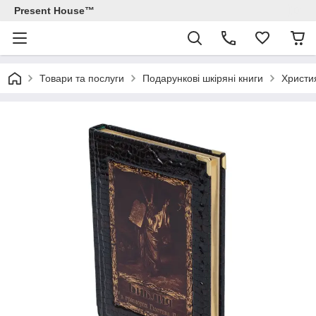
Present House™
Товари та послуги
Подарункові шкіряні книги
Христи