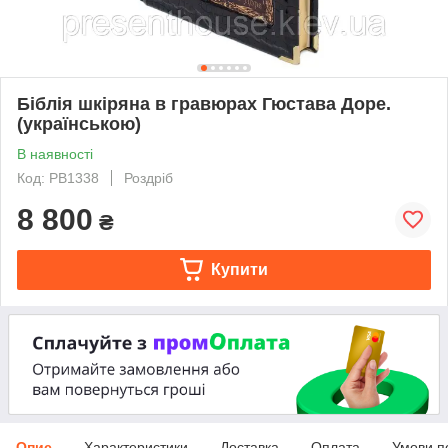
Біблія шкіряна в гравюрах Гюстава Доре.
(українською)
В наявності
Код: PB1338
Роздріб
8 800
₴
Купити
Опис
Характеристики
Доставка
Оплата
Умови п