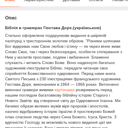
Опис
Біблія в гравюрах Гюстава Доре.(українською)
Стильно оформлене подарункове видання в шкіряній
палітурці з тристороннім золотим обрізом. "Різними шляхами
Бог відкриває нам Свою любов і істину — як через вічне живе
Слово Своє, так і через безпосереднє, особисте спілкування з
Ним у молитві прослави, подяки і вибачення. Блаженні
слухають і читають Слово Боже. Воно надихнуло багатьох
художників ілюструвати Біблію, передати читачам своє
сприйняття Божественного одкровення. Перед нами книга
Святого Письма з 230 ілюстраціями французького художника
Гюстава Доре, виконаними в 1864 — 1866 роках. Витончено
виконані гравюри живими
картинами
розкривають перед
нашим поглядом багатовікову біблійну історію Старого і
Нового Завітів: від створення світу до Одкровення Іоанна. Ми
бачимо образи великих мужів віри пророків і апостолів,
наочно відображену історію Ізраїлю й простежуємо Божий
план спасіння людства через Сина Божого, Ісуса Христа. З
вдячністю Господу за можливість нового видання цієї ми
вручаємо її шукають Бога і твердо віримо, що вона ще