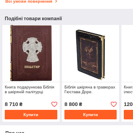
Всі умови повернення
Подібні товари компанії
Книга подарункова Біблія
Біблія шкіряна в гравюрах
Книг
в шкіряній палітурці
Гюстава Доре.
ілюс
8 710
8 800
120
₴
₴
Купити
Купити