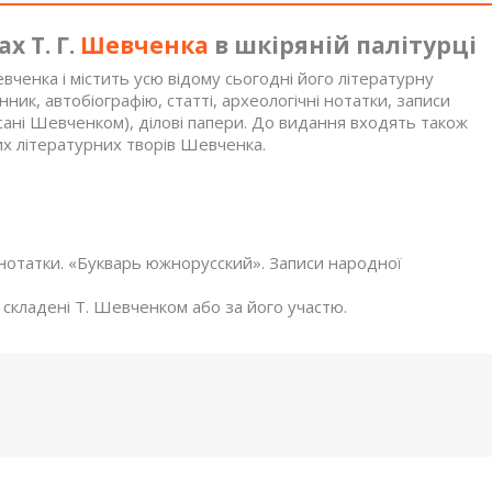
х Т. Г.
Шевченка
в шкіряній палітурці
ченка і містить усю відому сьогодні його літературну
ник, автобіографію, статті, археологічні нотатки, записи
исані Шевченком), ділові папери. До видання входять також
них літературних творів Шевченка.
ні нотатки. «Букварь южнорусский». Записи народної
, складені Т. Шевченком або за його участю.