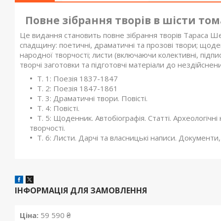
Повне зібрання творів в шісти тома
Це видання становить повне зібрання творів Тараса Шев
спадщину: поетичні, драматичні та прозові твори; щоден
народної творчості; листи (включаючи колективні, підп
творчі заготовки та підготовчі матеріали до нездійсне
Т. 1: Поезія 1837-1847
Т. 2: Поезія 1847-1861
Т. 3: Драматичні твори. Повісті.
Т. 4: Повісті.
Т. 5: Щоденник. Автобіографія. Статті. Археологіч
творчості.
Т. 6: Листи. Дарчі та власницькі написи. Документи
ІНФОРМАЦІЯ ДЛЯ ЗАМОВЛЕННЯ
Ціна:
59 590 ₴