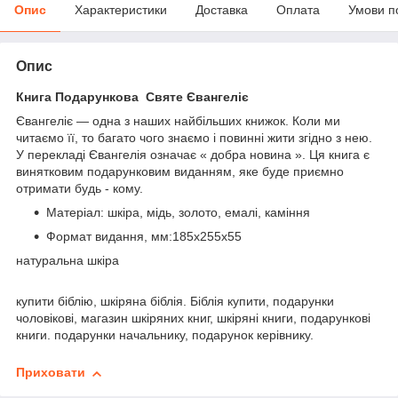
Опис
Характеристики
Доставка
Оплата
Умови п
Опис
Книга Подарункова Святе Євангеліє
Євангеліє — одна з наших найбільших книжок. Коли ми
читаємо її, то багато чого знаємо і повинні жити згідно з нею.
У перекладі Євангелія означає « добра новина ». Ця книга є
винятковим подарунковим виданням, яке буде приємно
отримати будь - кому.
Матеріал:
шкіра, мідь, золото, емалі, каміння
Формат видання, мм:185x255x55
натуральна шкіра
купити біблію, шкіряна біблія. Біблія купити, подарунки
чоловікові, магазин шкіряних книг, шкіряні книги, подарункові
книги. подарунки начальнику, подарунок керівнику.
Приховати