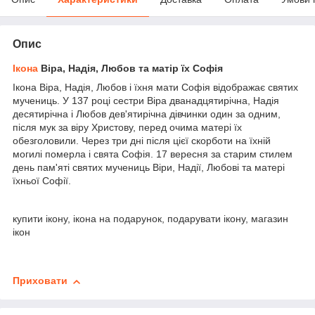
Опис
Ікона
Віра, Надія, Любов та матір їх Софія
Ікона Віра, Надія, Любов і їхня мати Софія відображає святих
мучениць. У 137 році сестри Віра дванадцятирічна, Надія
десятирічна і Любов дев'ятирічна дівчинки один за одним,
після мук за віру Христову, перед очима матері їх
обезголовили. Через три дні після цієї скорботи на їхній
могилі померла і свята Софія. 17 вересня за старим стилем
день пам'яті святих мучениць Віри, Надії, Любові та матері
їхньої Софії.
купити ікону, ікона на подарунок, подарувати ікону, магазин
ікон
Приховати