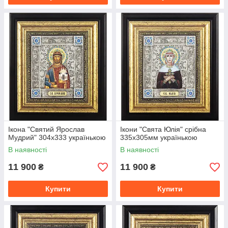
Ікона "Святий Ярослав
Ікони "Свята Юлія" срібна
Мудрий" 304x333 українькою
335х305мм українькою
В наявності
В наявності
11 900
11 900
₴
₴
Купити
Купити