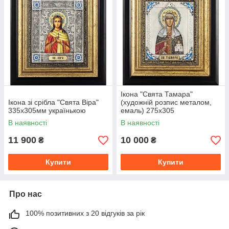
Ікона "Свята Тамара"
Ікона зі срібла "Свята Віра"
(художній розпис металом,
335х305мм українькою
емаль) 275x305
В наявності
В наявності
11 900
10 000
₴
₴
Купити
Купити
Про нас
100% позитивних з 20 відгуків за рік