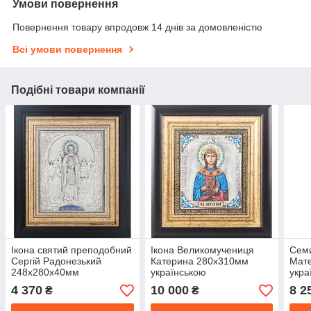
Умови повернення
Повернення товару впродовж 14 днів за домовленістю
Всі умови повернення
Подібні товари компанії
Ікона святий преподобний
Ікона Великомучениця
Семи
Сергій Радонезький
Катерина 280x310мм
Мат
248x280x40мм
українською
укра
українською
4 370
10 000
8 2
₴
₴