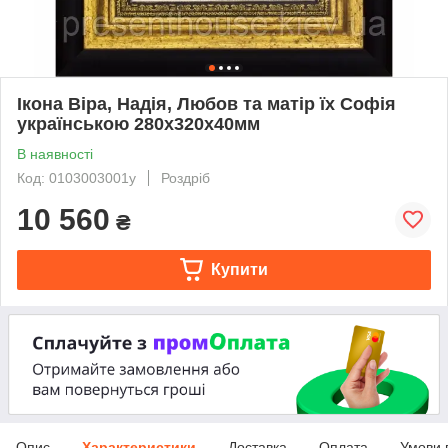
Ікона Віра, Надія, Любов та матір їх Софія
українською 280x320x40мм
В наявності
Код: 0103003001y
Роздріб
10 560
₴
Купити
Опис
Характеристики
Доставка
Оплата
Умови 