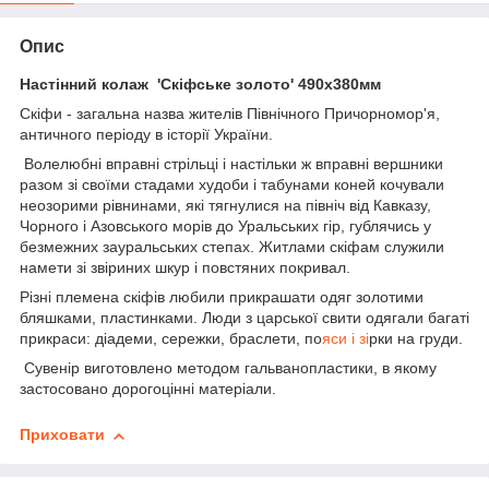
Опис
Настінний колаж 'Скіфське золото' 490х380мм
Скіфи - загальна назва жителів Північного Причорномор'я,
античного періоду в історії України.
Волелюбні вправні стрільці і настільки ж вправні вершники
разом зі своїми стадами худоби і табунами коней кочували
неозорими рівнинами, які тягнулися на північ від Кавказу,
Чорного і Азовського морів до Уральських гір, гублячись у
безмежних зауральських степах. Житлами скіфам служили
намети зі звіриних шкур і повстяних покривал.
Різні племена скіфів любили прикрашати одяг золотими
бляшками, пластинками. Люди з царської свити одягали багаті
прикраси: діадеми, сережки, браслети, по
яси і зі
рки на груди.
Сувенір виготовлено методом гальванопластики, в якому
застосовано дорогоцінні матеріали.
Приховати