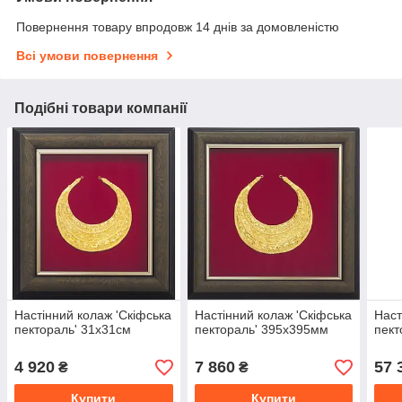
Повернення товару впродовж 14 днів за домовленістю
Всі умови повернення
Подібні товари компанії
Настінний колаж 'Скіфська
Настінний колаж 'Скіфська
Наст
пектораль' 31х31см
пектораль' 395х395мм
пект
4 920
7 860
57 
₴
₴
Купити
Купити