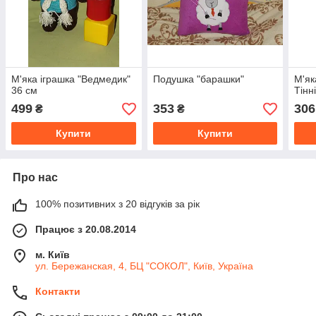
М'яка іграшка "Ведмедик"
Подушка "барашки"
М'як
36 см
Тінні
499
353
306
₴
₴
Купити
Купити
Про нас
100% позитивних з 20 відгуків за рік
Працює з 20.08.2014
м. Київ
ул. Бережанская, 4, БЦ "СОКОЛ", Київ, Україна
Контакти