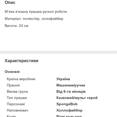
Опис
М'яка в'язана іграшка ручної роботи.
Матеріал: поліестер, холофайбер.
Висота: 24 см
Характеристики
Основні
Країна виробник
Україна
Прання
Машинна/ручна
Вікова група
Від 6-ти місяців
Тип іграшки
Казковий/мульт герой
Персонажі
SpongeBob
Наповнювач
Холлофайбер
Колір
Різні кольори