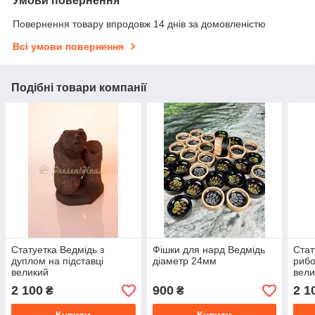
Умови повернення
Повернення товару впродовж 14 днів за домовленістю
Всі умови повернення
Подібні товари компанії
Статуетка Ведмідь з
Фішки для нард Ведмідь
Стат
дуплом на підставці
діаметр 24мм
рибо
великий
вели
2 100
900
2 1
₴
₴