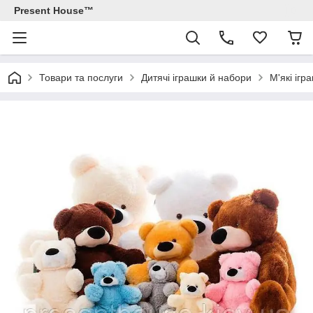
Present House™
Товари та послуги
Дитячі іграшки й набори
М'які ігр