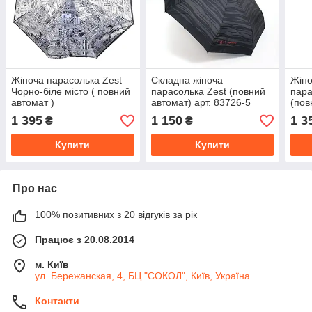
Жіноча парасолька Zest
Складна жіноча
Жіно
Чорно-біле місто ( повний
парасолька Zest (повний
пара
автомат )
автомат) арт. 83726-5
(пов
1 395
1 150
1 3
₴
₴
Купити
Купити
Про нас
100% позитивних з 20 відгуків за рік
Працює з 20.08.2014
м. Київ
ул. Бережанская, 4, БЦ "СОКОЛ", Київ, Україна
Контакти