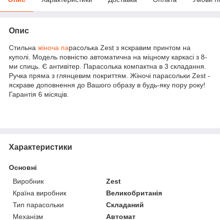
Опис
Стильна
жіноча па
расолька Zest з яскравим принтом на
куполі. Модель повністю автоматична на міцному каркасі з 8-
ми спиць. Є антивітер. Парасолька компактна в 3 складання.
Ручка пряма з глянцевим покриттям. Жіночі парасольки Zest -
яскраве доповнення до Вашого образу в будь-яку пору року!
Гарантія 6 місяців.
Характеристики
Основні
Виробник
Zest
Країна виробник
Великобританія
Тип парасольки
Складаний
Механізм
Автомат