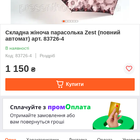
Складна жіноча парасолька Zest (повний
автомат) арт. 83726-4
В наявності
Код: 83726-4
Роздріб
1 150
₴
Купити
Опис
Характеристики
Доставка
Оплата
Умови п