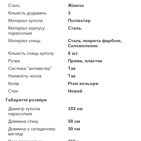
Стать
Жіноча
Кількість додавань
3
Матеріал купола
Поліестер
Матеріал корпусу
Сталь
парасольки
Матеріал спиць
Сталь покрита фарбою,
Скловолокно
Кількість спиць куполу
8 шт.
Ручка
Пряма, пластик
Система "антиветер"
Так
Наявність чохла
Так
Колір
Різні кольори
Стан
Новий
Габаритні розміри
Діаметр купола
103 см
парасольки
Довжина спиці
58 см
Довжина у складеному
30 см
вигляді