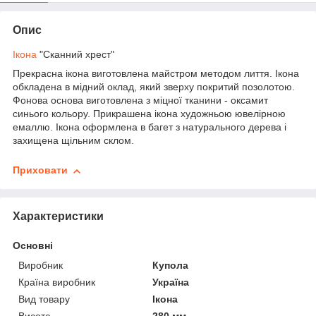
Опис
Ікона
"Сканний хрест"
Прекрасна ікона виготовлена майстром методом лиття. Ікона
обкладена в мідний оклад, який зверху покритий позолотою.
Фонова основа виготовлена з міцної тканини - оксамит
синього кольору. Прикрашена ікона художньою ювелірною
емаллю. Ікона оформлена в багет з натурального дерева і
захищена щільним склом.
Приховати
Характеристики
Основні
Виробник
Купола
Країна виробник
Україна
Вид товару
Ікона