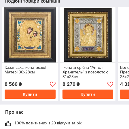
Подібні товари компанії
Казанська ікона Божої
Ікона зі срібла "Ангел
Воло
Матері 30х28см
Хранитель" з позолотою
Прес
31х28см
25х
8 560
8 270
4 3
₴
₴
Купити
Купити
Про нас
100% позитивних з 20 відгуків за рік