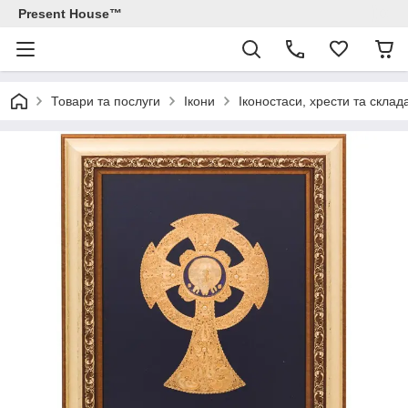
Present House™
Товари та послуги
Ікони
Іконостаси, хрести та склад