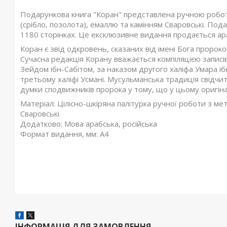
Подарункова книга "Коран" представлена ​​ручною робо
(срібло, позолота), емаллю та камінням Сваровські. По
1180 сторінках. Це ексклюзивне видання продається а
Коран є звід одкровень, сказаних від імені Бога прор
Сучасна редакція Корану вважається компіляцією записів, 
Зейдом ібн-Сабітом, за наказом другого халіфа Умара іб
третьому халіфі Усмані. Мусульманська традиція свідчит
думки сподвижників пророка у тому, що у цьому оригіна
Матеріал: Цілісно-шкіряна палітурка ручної роботи з мет
Сваровські
Додатково: Мова арабська, російська
Формат видання, мм: A4
ІНФОРМАЦІЯ ДЛЯ ЗАМОВЛЕННЯ