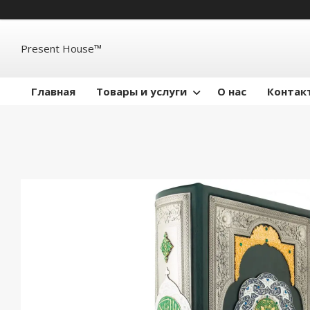
Present House™
Главная
Товары и услуги
О нас
Контак