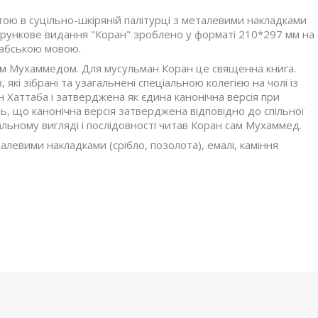
тою в суцільно-шкіряній палітурці з металевими накладками
дарункове видання "Коран" зроблено у форматі 210*297 мм на
рабською мовою.
оком Мухаммедом. Для мусульман Коран це священна книга.
які зібрані та узагальнені спеціальною колегією на чолі із
н Хаттаба і затверджена як єдина канонічна версія при
ь, що канонічна версія затверджена відповідно до спільної
льному вигляді і послідовності читав Коран сам Мухаммед.
алевими накладками (срібло, позолота), емалі, каміння