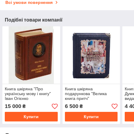
Всі умови повернення
Подібні товари компанії
Книга шкіряна "Про
Книга шкіряна
Книг
українську мову і книгу"
подарункова "Велика
Думк
Іван Огієнко
книга притч"
вида
15 000
6 500
4 4
₴
₴
Купити
Купити