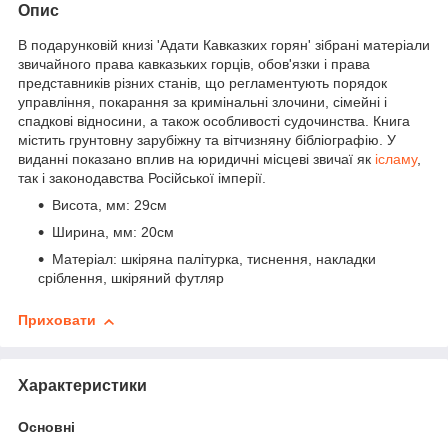
Опис
В подарунковій книзі 'Адати Кавказких горян' зібрані матеріали
звичайного права кавказьких горців, обов'язки і права
представників різних станів, що регламентують порядок
управління, покарання за кримінальні злочини, сімейні і
спадкові відносини, а також особливості судочинства. Книга
містить грунтовну зарубіжну та вітчизняну бібліографію. У
виданні показано вплив на юридичні місцеві звичаї як
ісламу
,
так і законодавства Російської імперії.
Висота, мм:
29см
Ширина, мм:
20см
Матеріал:
шкіряна палітурка, тиснення, накладки
сріблення, шкіряний футляр
Приховати
Характеристики
Основні