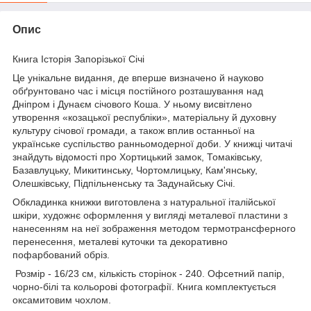
Опис
Книга Історія Запорізької Січі
Це унікальне видання, де вперше визначено й науково
обґрунтовано час і місця постійного розташування над
Дніпром і Дунаєм січового Коша. У ньому висвітлено
утворення «козацької республіки», матеріальну й духовну
культуру січової громади, а також вплив останньої на
українське суспільство ранньомодерної доби. У книжці читачі
знайдуть відомості про Хортицький замок, Томаківську,
Базавлуцьку, Микитинську, Чортомлицьку, Кам'янську,
Олешківську, Підпільненську та Задунайську Січі.
Обкладинка книжки виготовлена з натуральної італійської
шкіри, художнє оформлення у вигляді металевої пластини з
нанесенням на неї зображення методом термотрансферного
перенесення, металеві куточки та декоративно
пофарбований обріз.
Розмір - 16/23 см, кількість сторінок - 240. Офсетний папір,
чорно-білі та кольорові фотографії. Книга комплектується
оксамитовим чохлом.