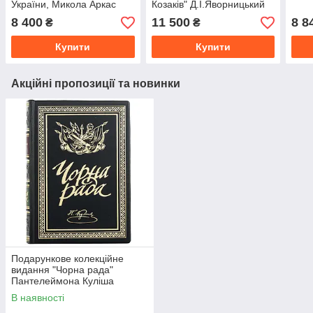
України, Микола Аркас
Козаків" Д.І.Яворницький
8 400
11 500
8 8
₴
₴
Купити
Купити
Акційні пропозиції та новинки
Подарункове колекційне
видання "Чорна рада"
Пантелеймона Куліша
В наявності