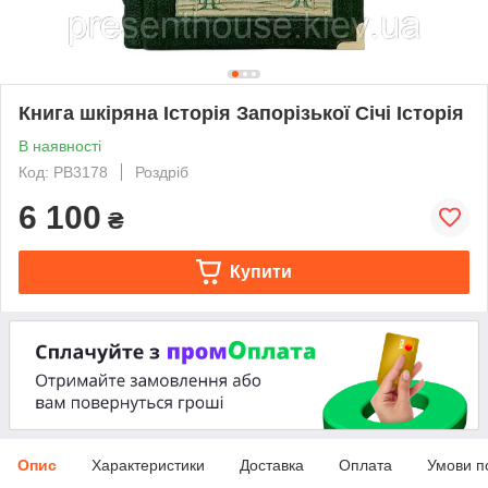
Книга шкіряна Історія Запорізької Січі Історія
В наявності
Код: PB3178
Роздріб
6 100
₴
Купити
Опис
Характеристики
Доставка
Оплата
Умови п