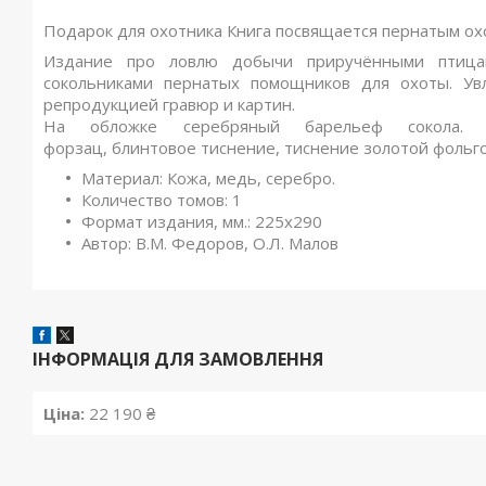
Подарок для охотника Книга посвящается пернатым о
Издание про ловлю добычи приручёнными птица
сокольниками пернатых помощников для охоты. Ув
репродукцией гравюр и картин.
На обложке серебряный барельеф сокола
форзац,
блинтовое
тиснение, тиснение золотой фольго
Материал:
Кожа, медь, серебро.
Количество томов:
1
Формат издания, мм.:
225х290
Автор:
В.М. Федоров, О.Л. Малов
ІНФОРМАЦІЯ ДЛЯ ЗАМОВЛЕННЯ
Ціна:
22 190 ₴