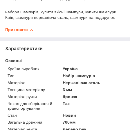
набори шампурів, купити якісні шампури, купити шампури
Київ, шампури нержавіюча сталь, шампури на подарунок
Приховати
Характеристики
Основні
Країна виробник
Україна
Тип
Набір шампурів
Матеріал
Нержавіюча сталь
Товщина матеріалу
3 мм
Матеріал ручки
бронза
Чохол для зберігання й
Так
транспортування
Стан
Новий
Загальна довжина
700мм
Матеріал кейса
Дерево бук