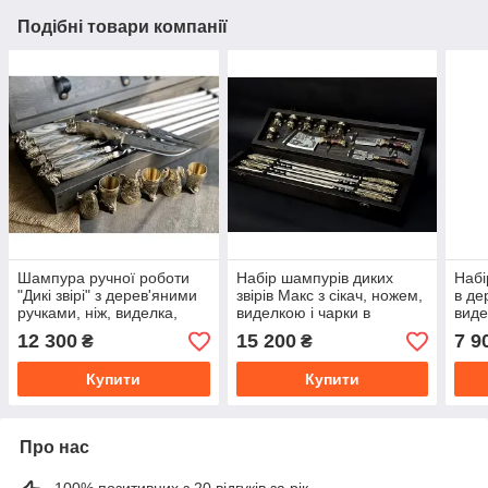
Подібні товари компанії
Шампура ручної роботи
Набір шампурів диких
Набі
"Дикі звірі" з дерев'яними
звірів Макс з сікач, ножем,
в де
ручками, ніж, виделка,
виделкою і чарки в
виде
чарки в кейсі з бука.
дерев'яний кейс.
шам
12 300
15 200
7 9
₴
₴
Купити
Купити
Про нас