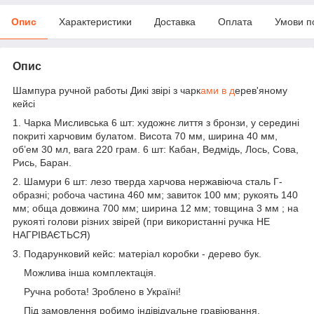
Опис
Характеристики
Доставка
Оплата
Умови п
Опис
Шампура ручной работы Дикі звірі з чарк
ами в д
ерев'яному
кейсі
1. Чарка Мисливська 6 шт: художнє лиття з бронзи, у середині
покриті харчовим булатом. Висота 70 мм, ширина 40 мм,
об’ем 30 мл, вага 220 грам. 6 шт: Кабан, Ведмідь, Лось, Сова,
Рись, Баран.
2. Шамури 6 шт: лезо тверда харчова нержавіюча сталь Г-
образні; робоча частина 460 мм; завиток 100 мм; рукоять 140
мм; обща довжина 700 мм; ширина 12 мм; товщина 3 мм ; на
рукояті голови різних звірей (при використанні ручка НЕ
НАГРІВАЄТЬСЯ)
3. Подарунковий кейс: матеріал коробки - дерево бук.
Можлива інша комплектація.
Ручна робота! Зроблено в Україні!
Під замовлення робимо індівідуальне гравіювання.