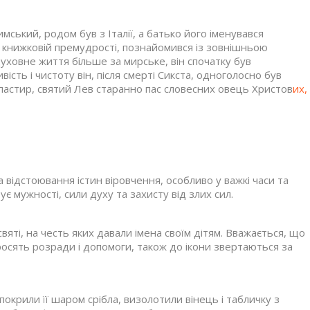
ський, родом був з Італії, а батько його іменувався
ій книжковій премудрості, познайомився із зовнішньою
уховне життя більше за мирське, він спочатку був
вість і чистоту він, після смерті Сикста, одноголосно був
астир, святий Лев старанно пас словесних овець Христов
их,
а відстоювання істин віровчення, особливо у важкі часи та
є мужності, сили духу та захисту від злих сил.
вяті, на честь яких давали імена своїм дітям. Вважається, що
осять розради і допомоги, також до ікони звертаються за
покрили її шаром срібла, визолотили вінець і табличку з