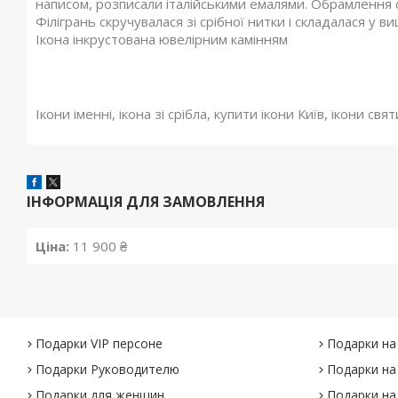
написом, розписали італійськими емалями. Обрамлення с
Філігрань скручувалася зі срібної нитки і складалася у 
Ікона інкрустована ювелірним камінням
Ікони іменні, ікона зі срібла, купити ікони Київ, ікони свят
ІНФОРМАЦІЯ ДЛЯ ЗАМОВЛЕННЯ
Ціна:
11 900 ₴
Подарки VIP персоне
Подарки на
Подарки Руководителю
Подарки на
Подарки для женщин
Подарки на