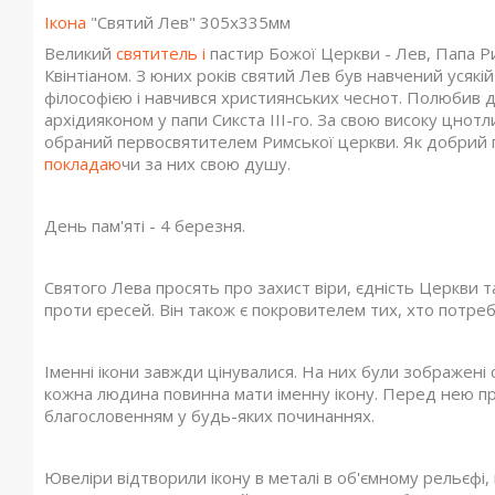
Ікона
"Святий Лев" 305x335мм
Великий
святитель і
пастир Божої Церкви - Лев, Папа Рим
Квінтіаном. З юних років святий Лев був навчений усяк
філософією і навчився християнських чеснот. Полюбив д
архідияконом у папи Сикста III-го. За свою високу цнотли
обраний первосвятителем Римської церкви. Як добрий п
покладаю
чи за них свою душу.
День пам'яті - 4 березня.
Святого Лева просять про захист віри, єдність Церкви т
проти єресей. Він також є покровителем тих, хто потребу
Іменні ікони завжди цінувалися. На них були зображені с
кожна людина повинна мати іменну ікону. Перед нею пр
благословенням у будь-яких починаннях.
Ювеліри відтворили ікону в металі в об'ємному рельєфі, 