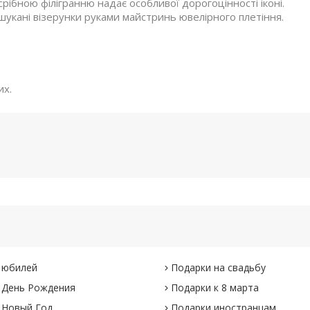
рібною філігранню надає особливої дорогоцінності іконі.
вишукані візерунки руками майстринь ювелірного плетіння.
их.
 юбилей
Подарки на свадьбу
 День Рождения
Подарки к 8 марта
 Новый Год
Подарки иностранцам