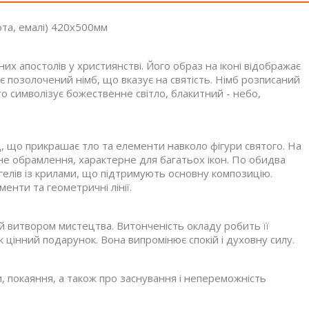
ота, емалі) 420x500мм
х апостолів у християнстві. Його образ на іконі відображає
ає позолочений німб, що вказує на святість. Німб розписаний
о символізує божественне світло, блакитний - небо,
, що прикрашає тло та елементи навколо фігури святого. На
не обрамлення, характерне для багатьох ікон. По обидва
гелів із крилами, що підтримують основну композицію.
енти та геометричні лінії.
а й витвором мистецтва. Витонченість окладу робить її
цінний подарунок. Вона випромінює спокій і духовну силу.
и, покаяння, а також про заснування і непереможність