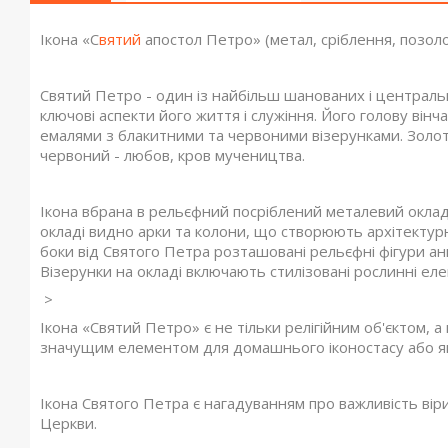
Ікона «С
вятий
апостол Петро» (метал, сріблення, позол
Святий Петро - один із найбільш шанованих і центральни
ключові аспекти його життя і служіння. Його голову вінч
емалями з блакитними та червоними візерунками. Золот
червоний - любов, кров мучеництва.
Ікона вбрана в рельєфний посріблений металевий оклад
окладі видно арки та колони, що створюють архітектур
боки від Святого Петра розташовані рельєфні фігури ан
Візерунки на окладі включають стилізовані рослинні елем
>
Ікона «Святий Петро» є не тільки релігійним об'єктом, 
значущим елементом для домашнього іконостасу або як 
Ікона Святого Петра є нагадуванням про важливість вір
Церкви.