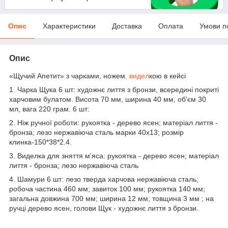
Опис
Характеристики
Доставка
Оплата
Умови п
Опис
«Щучий Апетит» з чарками, ножем
, видел
кою в кейсі
1. Чарка Щука 6 шт: художнє лиття з бронзи, всередині покриті
харчовим булатом. Висота 70 мм, ширина 40 мм, об'єм 30
мл, вага 220 грам. 6 шт:
2. Ніж ручної роботи: рукоятка - дерево ясен; матеріал лиття -
бронза; лезо нержавіюча сталь марки 40х13; розмір
клинка-150*38*2.4.
3. Виделка для зняття м'яса: рукоятка - дерево ясен; матеріал
лиття - бронза; лезо нержавіюча сталь
4. Шамури 6 шт: лезо тверда харчова нержавіюча сталь;
робоча частина 460 мм; завиток 100 мм; рукоятка 140 мм;
загальна довжина 700 мм; ширина 12 мм; товщина 3 мм ; на
ручці дерево ясен, голови Щук - художнє лиття з бронзи.