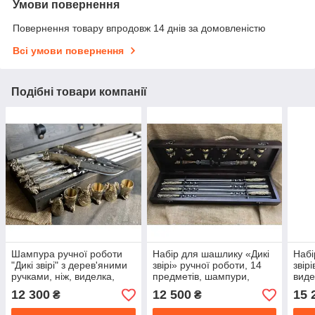
Умови повернення
Повернення товару впродовж 14 днів за домовленістю
Всі умови повернення
Подібні товари компанії
Шампура ручної роботи
Набір для шашлику «Дикі
Набі
"Дикі звірі" з дерев'яними
звірі» ручної роботи, 14
звір
ручками, ніж, виделка,
предметів, шампури,
виде
чарки в кейсі з бука.
чарки, ніж і виделка з
дере
12 300
12 500
15 
₴
₴
нержавіючої сталі