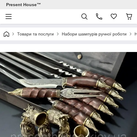
Present House™
Товари та послуги
Набори шампурів ручної роботи
Н