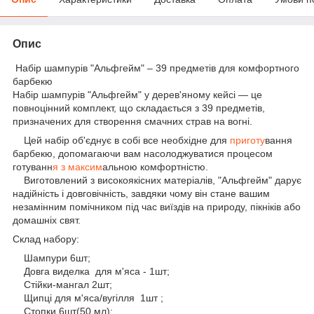
Опис
Набір шампурів "Альфгейм" – 39 предметів для комфортного
барбекю
Набір шампурів "Альфгейм" у дерев'яному кейсі — це
повноцінний комплект, що складається з 39 предметів,
призначених для створення смачних страв на вогні.
Цей набір об'єднує в собі все необхідне для
приготу
вання
барбекю, допомагаючи вам насолоджуватися процесом
готуванн
я з максим
альною комфортністю.
Виготовлений з високоякісних матеріалів, "Альфгейм" дарує
надійність і довговічність, завдяки чому він стане вашим
незамінним помічником під час виїздів на природу, пікніків або
домашніх свят.
Склад набору:
Шампури 6шт;
Довга виделка для м'яса - 1шт;
Стійки-мангал 2шт;
Щипці для м'яса/вугілля 1шт ;
Стопки 6шт(50 мл);