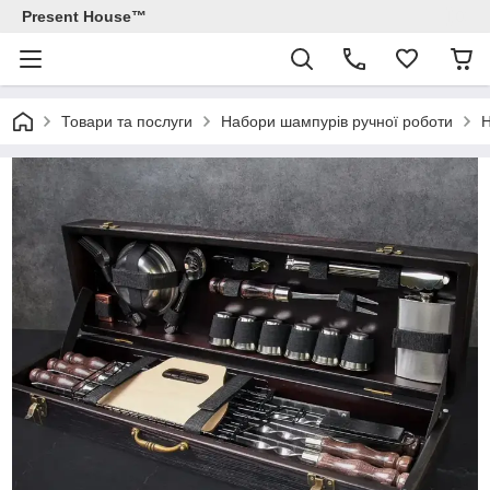
Present House™
Товари та послуги
Набори шампурів ручної роботи
Н