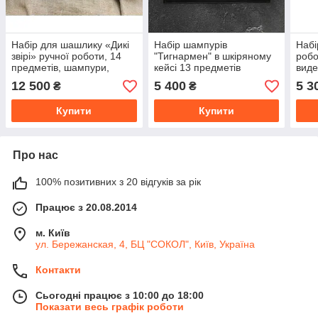
Набір для шашлику «Дикі
Набір шампурів
Набі
звірі» ручної роботи, 14
"Тигнармен" в шкіряному
робо
предметів, шампури,
кейсі 13 предметів
виде
чарки, ніж і виделка з
пред
12 500
5 400
5 3
₴
₴
нержавіючої сталі
шкір
Купити
Купити
Про нас
100% позитивних з 20 відгуків за рік
Працює з 20.08.2014
м. Київ
ул. Бережанская, 4, БЦ "СОКОЛ", Київ, Україна
Контакти
Сьогодні працює з 10:00 до 18:00
Показати весь графік роботи