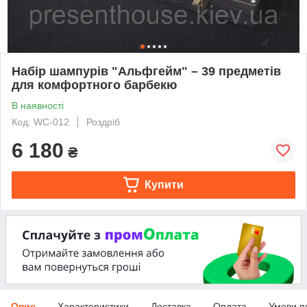
Набір шампурів "Альфгейм" – 39 предметів
для комфортного барбекю
В наявності
Код: WC-012
Роздріб
6 180
₴
Купити
Опис
Характеристики
Доставка
Оплата
Умови п