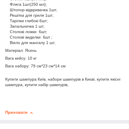
Фляга 1шт(250 мл);
Штопор-відкривачка 1шт;
Решітка для гриля 1шт;
Тарілки глибокі 6шт;
Запальничка 1 шт;
Столові ложки 6шт;
Столові виделки 6шт ;
Віяло для мангалу 1 шт;
Матеріал: Ясень
Вага кейсу: 10 кг
Вага набору: 79 см*23 см*14 см
Купити шампура Київ, набори шампурів в Києві, купити якісні
шампура, купити набір шампурів,
Приховати