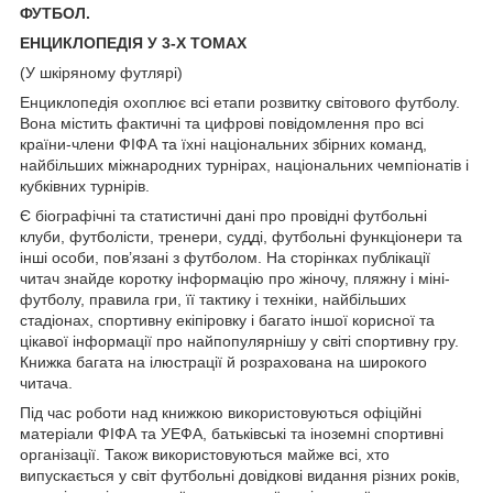
ФУТБОЛ.
ЕНЦИКЛОПЕДІЯ У 3-Х ТОМАХ
(У шкіряному футлярі)
Енциклопедія охоплює всі етапи розвитку світового футболу.
Вона містить фактичні та цифрові повідомлення про всі
країни-члени ФІФА та їхні національних збірних команд,
найбільших міжнародних турнірах, національних чемпіонатів і
кубківних турнірів.
Є біографічні та статистичні дані про провідні футбольні
клуби, футболісти, тренери, судді, футбольні функціонери та
інші особи, пов’язані з футболом. На сторінках публікації
читач знайде коротку інформацію про жіночу, пляжну і міні-
футболу, правила гри, її тактику і техніки, найбільших
стадіонах, спортивну екіпіровку і багато іншої корисної та
цікавої інформації про найпопулярнішу у світі спортивну гру.
Книжка багата на ілюстрації й розрахована на широкого
читача.
Під час роботи над книжкою використовуються офіційні
матеріали ФІФА та УЕФА, батьківські та іноземні спортивні
організації. Також використовуються майже всі, хто
випускається у світ футбольні довідкові видання різних років,