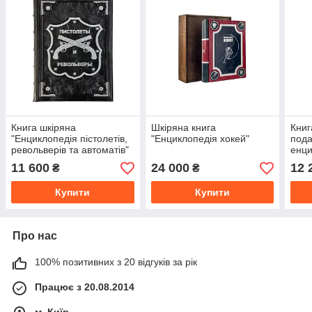
Книга шкіряна
Шкіряна книга
Книг
"Енциклопедія пістолетів,
"Енциклопедія хокей"
пода
револьверів та автоматів"
енци
11 600
24 000
12 
₴
₴
Купити
Купити
Про нас
100% позитивних з 20 відгуків за рік
Працює з 20.08.2014