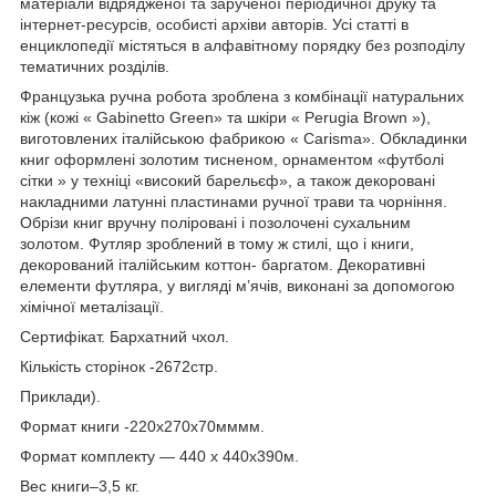
матеріали відрядженої та зарученої періодичної друку та
інтернет-ресурсів, особисті архіви авторів. Усі статті в
енциклопедії містяться в алфавітному порядку без розподілу
тематичних розділів.
Французька ручна робота зроблена з комбінації натуральних
кіж (кожі « Gabinetto Green» та шкіри « Perugia Brown »),
виготовлених італійською фабрикою « Carisma». Обкладинки
книг оформлені золотим тисненом, орнаментом «футболі
сітки » у техніці «високий барельєф», а також декоровані
накладними латунні пластинами ручної трави та чорніння.
Обрізи книг вручну поліровані і позолочені сухальним
золотом. Футляр зроблений в тому ж стилі, що і книги,
декорований італійським коттон- баргатом. Декоративні
елементи футляра, у вигляді м’ячів, виконані за допомогою
хімічної металізації.
Сертифікат. Бархатний чхол.
Кількість сторінок -2672стр.
Приклади).
Формат книги -220х270х70мммм.
Формат комплекту — 440 x 440x390м.
Вес книги–3,5 кг.