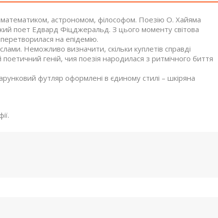
 математиком, астрономом, філософом. Поезію О. Хайяма
йський поет Едвард Фіцджеральд. З цього моменту світова
 перетворилася на епідемію.
слами. Неможливо визначити, скільки куплетів справді
оетичний геній, чия поезія народилася з ритмічного биття
дарунковий футляр оформлені в єдиному стилі – шкіряна
ії.