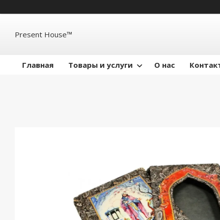
Present House™
Главная
Товары и услуги
О нас
Контак