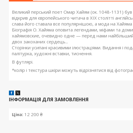
Великий перський поет Омар Хайям (ок. 1048-1131) був
відкрив для європейського читача в XIX столітті англі
слава його ставала все популярнішою, а мода на Хайяма
Біографія О. Хайяма оповита легендами, міфами та доми
хайямовские, очевидно одне — перед нами найбільший п
двох закоханих сердець...
Сторінки усипані красивими ілюстраціями. Видання і по
палітурка, художні вставки, тиснення.
В футлярі.
*колір і текстура шкіри можуть відрізнятися від фотограф
ІНФОРМАЦІЯ ДЛЯ ЗАМОВЛЕННЯ
Ціна:
12 200 ₴