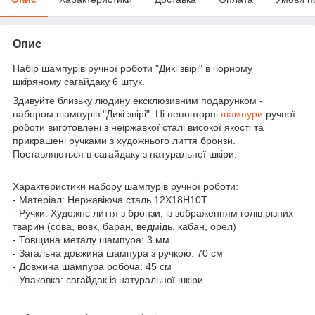
Опис
Набір шампурів ручної роботи "Дикі звірі" в чорному
шкіряному сагайдаку 6 штук.
Здивуйте близьку людину ексклюзивним подарунком -
набором шампурів "Дикі звірі". Ці неповторні
шампури
ручної
роботи виготовлені з неіржавкої сталі високої якості та
прикрашені ручками з художнього лиття бронзи.
Поставляються в сагайдаку з натуральної шкіри.
Характеристики набору шампурів ручної роботи:
- Матеріал: Нержавіюча сталь 12Х18Н10Т
- Ручки: Художнє лиття з бронзи, із зображенням голів різних
тварин (сова, вовк, баран, ведмідь, кабан, орел)
- Товщина металу шампура: 3 мм
- Загальна довжина шампура з ручкою: 70 см
- Довжина шампура робоча: 45 см
- Упаковка: сагайдак із натуральної шкіри