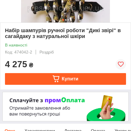
Набір шампурів ручної роботи "Дикі звірі" в
сагайдаку з натуральної шкіри
В наявності
Код: 474042-2
Роздріб
4 275
₴
Купити
Опис
Характеристики
Доставка
Оплата
Умови п