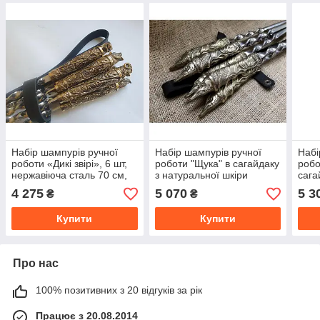
Набір шампурів ручної
Набір шампурів ручної
Набі
роботи «Дикі звірі», 6 шт,
роботи "Щука" в сагайдаку
робо
нержавіюча сталь 70 см,
з натуральної шкіри
сага
рукояті з бронзи, шкіряний
шкір
4 275
5 070
5 3
₴
₴
сагайдак
Купити
Купити
Про нас
100% позитивних з 20 відгуків за рік
Працює з 20.08.2014