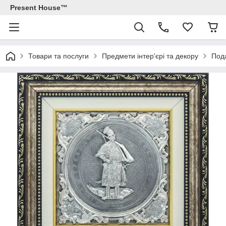
Present House™
Товари та послуги
Предмети інтер'єрі та декору
Под