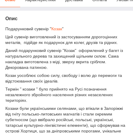
Опис
Подарунковий сувенір "
Козак
"
Цей сувенір виготовлений із застосуванням дорогоцінних
металів, підійде як подарунок для колег, друзів та рідних.
Даний подарунковий сувенір "Козак" оформлений у багет із
натурального дерева та захищений щільним склом. Сама
накладка виготовлена з міді, зверху вкрита сріблом.
Декорована патиною.
Козак уособлює собою силу, свободу і волю до перемоги та
відстоювання своїх ідеалів.
Термін " козаки " було прийнято на Русі позначення
незалежного збройного населення різних незаселених
територіях.
Козаки були українськими селянами, що втікали в Запоріжжі
від гніту польсько-литовських магнатів і стали окремим
субетносом (що ввібрало російські, польські, українські,
татарські культурно-лінгвістичні елементи), що сформував на
острові Хортиця, що за дніпровськими порогами, унікальне