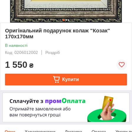
Оригінальний подарунок колаж "Козак"
170x170мм
В наявності
Код: 0206012002
Роздріб
1 550
₴
Купити
Опис
Характеристики
Доставка
Оплата
Умови п