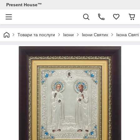
Present House™
Товари та послуги
Ікони
Ікони Святих
Ікона Свят