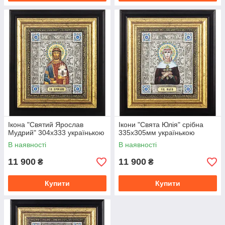
Ікона "Святий Ярослав
Ікони "Свята Юлія" срібна
Мудрий" 304x333 українькою
335х305мм українькою
В наявності
В наявності
11 900
11 900
₴
₴
Купити
Купити