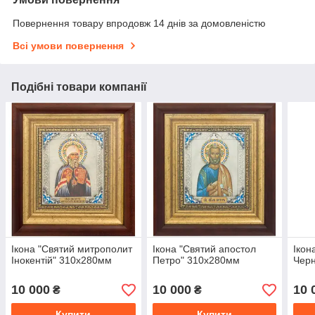
Повернення товару впродовж 14 днів за домовленістю
Всі умови повернення
Подібні товари компанії
Ікона "Святий митрополит
Ікона "Святий апостол
Ікон
Інокентій" 310х280мм
Петро" 310х280мм
Черн
10 000
10 000
10 
₴
₴
Купити
Купити