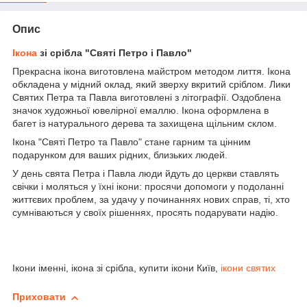
Опис
Ікона
зі срібла "Святі Петро і Павло"
Прекрасна ікона виготовлена майстром методом лиття. Ікона
обкладена у мідний оклад, який зверху вкритий сріблом. Лики
Святих Петра та Павла виготовлені з літографії. Оздоблена
значок художньої ювелірної емаллю. Ікона оформлена в
багет із натурального дерева та захищена щільним склом.
Ікона "Святі Петро та Павло" стане гарним та цінним
подарунком для ваших рідних, близьких людей.
У день свята Петра і Павла люди йдуть до церкви ставлять
свічки і моляться у їхні ікони: просячи допомоги у подоланні
життєвих проблем, за удачу у починаннях нових справ, ті, хто
сумніваються у своїх рішеннях, просять подарувати надію.
Ікони іменні, ікона зі срібла, купити ікони Київ,
ікони святих
Приховати