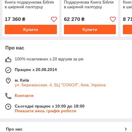
Книга подарункова Біблія
Подарункова Книга Біблія
Книг
в шкіряній палітурці
в шкіряній палітурці
в шк
17 360
62 270
8 7
₴
₴
Купити
Купити
Про нас
100% позитивних з 20 відгуків за рік
Працює з 20.08.2014
м. Київ
ул. Бережанская, 4, БЦ "СОКОЛ", Київ, Україна
Контакти
Сьогодні працює з 10:00 до 18:00
Показати весь графік роботи
Про нас