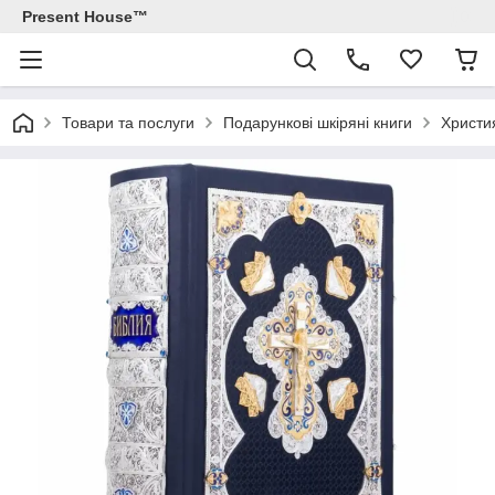
Present House™
Товари та послуги
Подарункові шкіряні книги
Христи