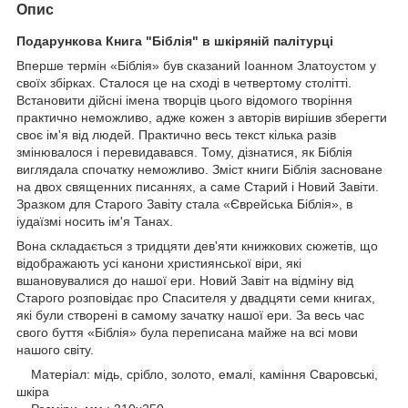
Опис
Подарункова Книга "Біблія" в шкіряній палітурці
Вперше термін «Біблія» був сказаний Іоанном Златоустом у
своїх збірках. Сталося це на сході в четвертому столітті.
Встановити дійсні імена творців цього відомого творіння
практично неможливо, адже кожен з авторів вирішив зберегти
своє ім'я від людей. Практично весь текст кілька разів
змінювалося і перевидавався. Тому, дізнатися, як Біблія
виглядала спочатку неможливо. Зміст книги Біблія засноване
на двох священних писаннях, а саме Старий і Новий Завіти.
Зразком для Старого Завіту стала «Єврейська Біблія», в
іудаїзмі носить ім'я Танах.
Вона складається з тридцяти дев'яти книжкових сюжетів, що
відображають усі канони християнської віри, які
вшановувалися до нашої ери. Новий Завіт на відміну від
Старого розповідає про Спасителя у двадцяти семи книгах,
які були створені в самому зачатку нашої ери. За весь час
свого буття «Біблія» була переписана майже на всі мови
нашого світу.
Матеріал: мідь, срібло, золото, емалі, каміння Сваровські,
шкіра