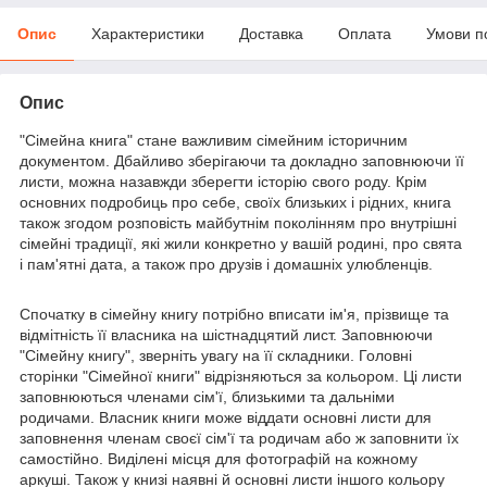
Опис
Характеристики
Доставка
Оплата
Умови п
Опис
"Сімейна книга" стане важливим сімейним історичним
документом. Дбайливо зберігаючи та докладно заповнюючи її
листи, можна назавжди зберегти історію свого роду. Крім
основних подробиць про себе, своїх близьких і рідних, книга
також згодом розповість майбутнім поколінням про внутрішні
сімейні традиції, які жили конкретно у вашій родині, про свята
і пам'ятні дата, а також про друзів і домашніх улюбленців.
Спочатку в сімейну книгу потрібно вписати ім'я, прізвище та
відмітність її власника на шістнадцятий лист. Заповнюючи
"Сімейну книгу", зверніть увагу на її складники. Головні
сторінки "Сімейної книги" відрізняються за кольором. Ці листи
заповнюються членами сім'ї, близькими та дальніми
родичами. Власник книги може віддати основні листи для
заповнення членам своєї сім'ї та родичам або ж заповнити їх
самостійно. Виділені місця для фотографій на кожному
аркуші. Також у книзі наявні й основні листи іншого кольору