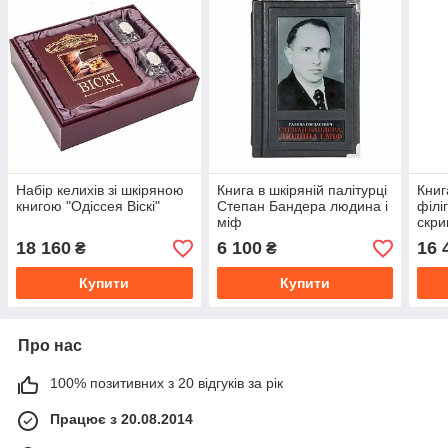
Набір келихів зі шкіряною
Книга в шкіряній палітурці
Книг
книгою "Одіссея Віскі"
Степан Бандера людина і
філі
міф
скри
18 160
6 100
16 
₴
₴
Купити
Купити
Про нас
100% позитивних з 20 відгуків за рік
Працює з 20.08.2014