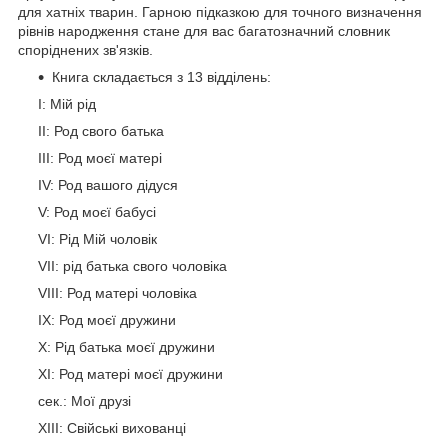
для хатніх тварин. Гарною підказкою для точного визначення
рівнів народження стане для вас багатозначний словник
споріднених зв'язків.
Книга складається з 13 відділень:
I: Мій рід
II: Род свого батька
III: Род моєї матері
IV: Род вашого дідуся
V: Род моєї бабусі
VI: Рід Мій чоловік
VII: рід батька свого чоловіка
VIII: Род матері чоловіка
IX: Род моєї дружини
X: Рід батька моєї дружини
XI: Род матері моєї дружини
сек.: Мої друзі
XIII: Свійські вихованці