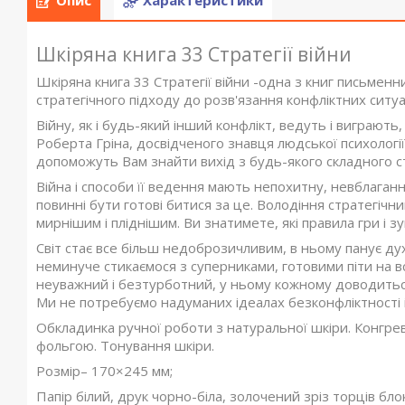
Опис
Характеристики
Шкіряна книга 33 Стратегії війни
Шкіряна книга 33 Стратегії війни -одна з книг письменни
стратегічного підходу до розв'язання конфліктних ситуа
Війну, як і будь-який інший конфлікт, ведуть і виграють,
Роберта Гріна, досвідченого знавця людської психології 
допоможуть Вам знайти вихід з будь-якого складного с
Війна і способи її ведення мають непохитну, невблаганн
повинні бути готові битися за це. Володіння стратегіч
мирнішим і пліднішим. Ви знатимете, які правила гри і 
Світ стає все більш недоброзичливим, в ньому панує дух з
неминуче стикаємося з суперниками, готовими піти на вс
неуважний і безтурботний, у ньому кожному доводиться 
Ми не потребуємо надуманих ідеалах безконфліктності і
Обкладинка ручної роботи з натуральної шкіри. Конгре
фольгою. Тонування шкіри.
Розмір– 170×245 мм;
Папір білий, друк чорно-біла, золочений зріз торців бло