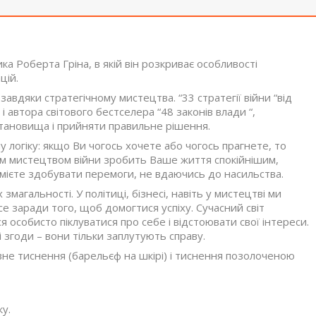
ка Роберта Гріна, в якій він розкриває особливості
цій.
 завдяки стратегічному мистецтва. “33 стратегії війни “від
і автора світового бестселера “48 законів влади “,
тановища і прийняти правильне рішення.
у логіку: якщо Ви чогось хочете або чогось прагнете, то
ним мистецтвом війни зробить Ваше життя спокійнішим,
зумієте здобувати перемоги, не вдаючись до насильства.
магальності. У політиці, бізнесі, навіть у мистецтві ми
е заради того, щоб домогтися успіху. Сучасний світ
особисто піклуватися про себе і відстоювати свої інтереси.
 згоди – вони тільки заплутують справу.
вне тиснення (барельєф на шкірі) і тиснення позолоченою
ку.