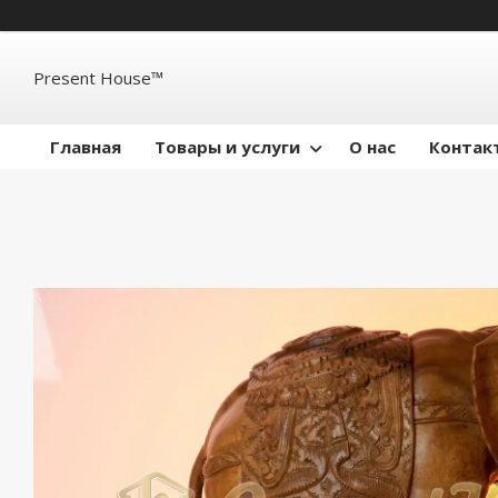
Present House™
Главная
Товары и услуги
О нас
Контак