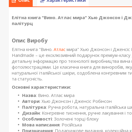
Опис
Характеристики
Елітна книга "Вино. Атлас мира" Хью Джонсон і Дж
палітурц
Опис Виробу
Елітна книга "Вино.
Атлас
мира" Хью Джонсон і Дженсіс Ро
Handmade – це ексклюзивний подарунок преміум-класу д
детальну інформацію про технології виробництва вина в
фотоілюстраціями. Це класична книга для виноробів, як
натуральної італійської шкіри, оздоблена конгревним т
та статусність.
Основні характеристики:
Назва
: Вино. Атлас мира
Автори
: Хью Джонсон і Дженсіс Робінсон
Палітурка
: Ручна робота, натуральна італійська ш
Дизайн
: Конгревне тиснення, ручне лакування і т
Особливості
: Золочені торці блоку
Мова написання
: Російська
Призначення
: Подарункове видання, колекційна 