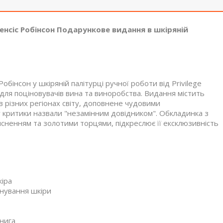
енсіс Робінсон Подарункове видання в шкіряній
бінсон у шкіряній палітурці ручної роботи від Privilege
ля поціновувачів вина та виноробства. Видання містить
 різних регіонах світу, доповнене чудовими
у критики назвали "незамінним довідником". Обкладинка з
исненням та золотими торцями, підкреслює її ексклюзивність
кіра
онування шкіри
книга