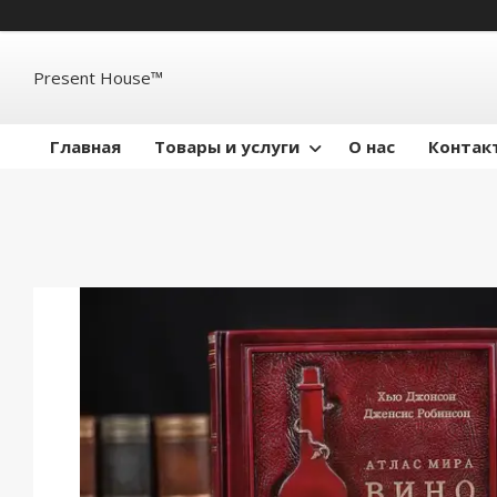
Present House™
Главная
Товары и услуги
О нас
Контак