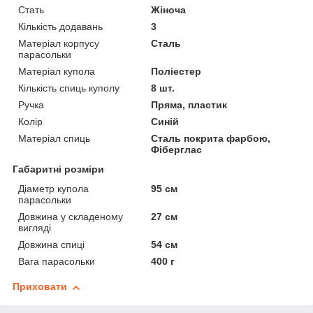
Стать
Жіноча
Кількість додавань
3
Матеріал корпусу
Сталь
парасольки
Матеріал купола
Поліестер
Кількість спиць куполу
8 шт.
Ручка
Пряма, пластик
Колір
Синій
Матеріал спиць
Сталь покрита фарбою,
Фіберглас
Габаритні розміри
Діаметр купола
95 см
парасольки
Довжина у складеному
27 см
вигляді
Довжина спиці
54 см
Вага парасольки
400 г
Приховати