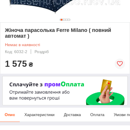
Жіночa парасолькa Ferre Milano ( повний
автомат )
Немає в наявності
Код: 6032-2
Роздріб
1 575
₴
Опис
Характеристики
Доставка
Оплата
Умови п